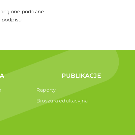
zostaną one poddane
o podpisu
A
PUBLIKACJE
e
Raporty
Broszura edukacyjna