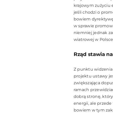
krajowym zużyciu e
jeśli chodzi o pro
bowiem dyrektywę P
w sprawie promowan
niemniej jednak za
wiatrowej w Polsce
Rząd stawia n
Z punktu widzenia
projektu ustawy je
zwiększająca dopu
ramach przewidzia
dobrą stronę, któr
energii, ale przed
bowiem w tym zakr