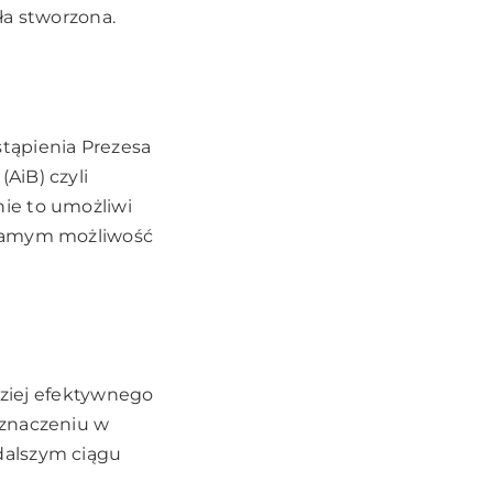
ła stworzona.
tąpienia Prezesa
AiB) czyli
ie to umożliwi
 samym możliwość
dziej efektywnego
 znaczeniu w
dalszym ciągu