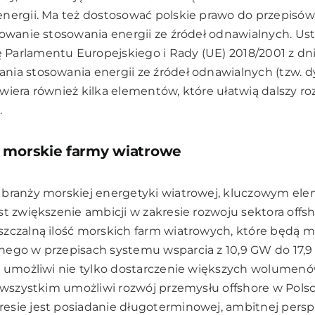
nergii. Ma też dostosować polskie prawo do przepisów 
mowanie stosowania energii ze źródeł odnawialnych. U
arlamentu Europejskiego i Rady (UE) 2018/2001 z dnia 
ia stosowania energii ze źródeł odnawialnych (tzw. d
wiera również kilka elementów, które ułatwią dalszy r
.
a morskie farmy wiatrowe
 branży morskiej energetyki wiatrowej, kluczowym e
st zwiększenie ambicji w zakresie rozwoju sektora offsh
szczalną ilość morskich farm wiatrowych, które będą 
nego w przepisach systemu wsparcia z 10,9 GW do 17,9
y umożliwi nie tylko dostarczenie większych wolumenów,
e wszystkim umożliwi rozwój przemysłu offshore w Pols
esie jest posiadanie długoterminowej, ambitnej pers