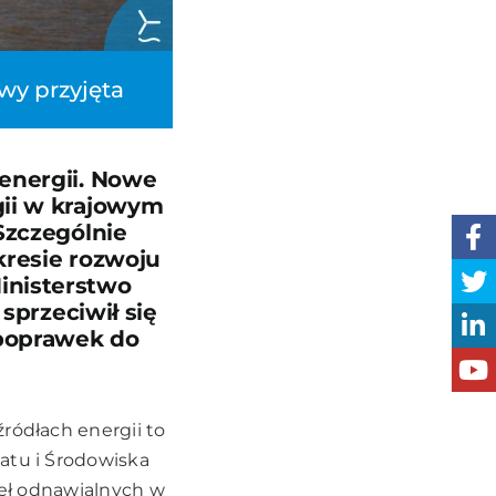
wy przyjęta
 energii. Nowe
gii w krajowym
Szczególnie
kresie rozwoju
inisterstwo
 sprzeciwił się
 poprawek do
ródłach energii to
atu i Środowiska
deł odnawialnych w