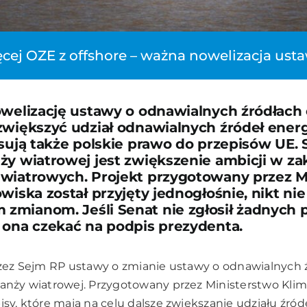
ęcej OZE z offshore – ważna nowelizacja usta
owelizację ustawy o odnawialnych źródłach
zwiększyć udział odnawialnych źródeł ener
sują także polskie prawo do przepisów UE. 
ży wiatrowej jest zwiększenie ambicji w za
wiatrowych. Projekt przygotowany przez M
wiska został przyjęty jednogłośnie, nikt nie
zmianom. Jeśli Senat nie zgłosił żadnych
 ona czekać na podpis prezydenta.
przez Sejm RP ustawy o zmianie ustawy o odnawialnych ź
ranży wiatrowej. Przygotowany przez Ministerstwo Klim
pisy, które mają na celu dalsze zwiększanie udziału źró