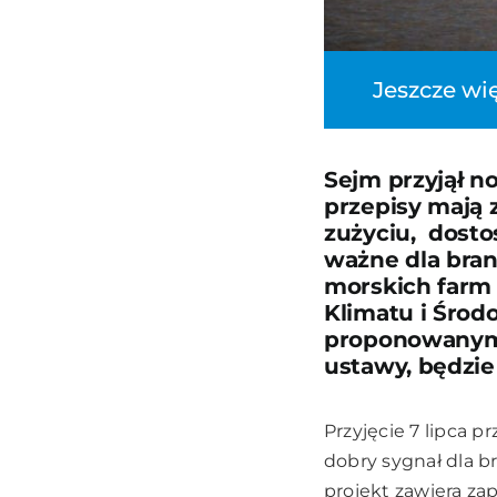
Jeszcze wi
Sejm przyjął n
przepisy mają 
zużyciu, dosto
ważne dla bran
morskich farm 
Klimatu i Środo
proponowanym 
ustawy, będzie
Przyjęcie 7 lipca 
dobry sygnał dla b
projekt zawiera za