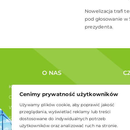
Nowelizacja trafi t
pod głosowanie w 
prezydenta.
O NAS
C
Kim jesteśmy ?
Korzyści c
Cenimy prywatność użytkowników
Co robimy ?
Członkowi
Używamy plików cookie, aby poprawić jakość
Władze
przeglądania, wyświetlać reklamy lub treści
Statut
dostosowane do indywidualnych potrzeb
użytkowników oraz analizować ruch na stronie.
RODO