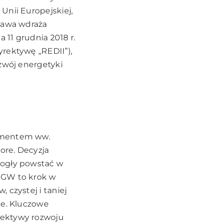
Unii Europejskiej,
stawa wdraża
11 grudnia 2018 r.
yrektywę „REDII”),
ozwój energetyki
lementem ww.
ore. Decyzja
mogły powstać w
 GW to krok w
 czystej i taniej
ce. Kluczowe
pektywy rozwoju