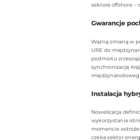
sektora offshore –
Gwarancje poc
Ważną zmianą w pr
URE do międzynarod
podmiotu zrzeszaj
synchronizację kr
międzynarodowego 
Instalacja hyb
Nowelizacja defini
wykorzystania ist
momencie wdrożeni
czeka sektor energ