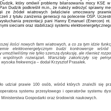
y Dudzik, który omówił problemy bilansowania mocy KSE w
. Pan Dudzik podkreślił m.in., że należy wdrożyć sprawny m
ii ze źródeł wiatrowych (właściwie umocowany prawni
czeń z tytułu zaniżenia generacji na polecenie OSP. Uczest
ysłuchania prezentacji pani Hanny Emanuel (Enercon) nt. i
tnymi sieciami oraz stabilizacji systemu elektroenergetyczneg
zej ilości nowych farm wiatrowych, a co za tym idzie funk
emie elektroenergetycznym budzi kontrowersje wśród 
y umożliwiliśmy nie tylko szerszą dyskusję, ale również rozp
a wspólnych rozwiązań. Warsztaty zakończyły się pełn
 wysoka frekwencja –
dodał Krzysztof Prasałek.
o udział prawie 100 osób, wśród których znaleźli się prz
, operatora systemu przesyłowego i operatorów systemu dys
, Ministerstwa Gospodarki oraz środowisk naukowych.