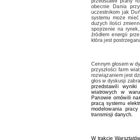
przedstawił plany r
obecnie Dania przy
uczestnikom jak Duń
systemu może mieć 
dużych ilości zmien
spojrzenie na rynek
źródłem energii prz
która jest postrzega
Cennym głosem w dysk
przyszłości farm wia
rozwiązaniem jest dz
głos w dyskusji zabra
przedstawili wynik
wiatrowych w warun
Panowie omówili nar
pracą systemu elekt
modelowania pracy 
transmisji danych.
W trakcie Warsztatów