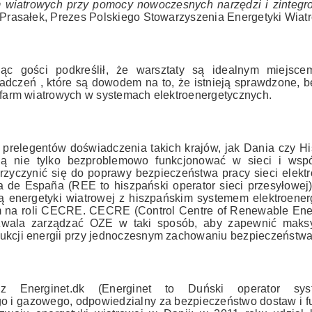
arm wiatrowych przy pomocy nowoczesnych narzędzi i zinteg
 Prasałek, Prezes Polskiego Stowarzyszenia Energetyki Wiatr
c gości podkreślił, że warsztaty są idealnym miejsc
adczeń , które są dowodem na to, że istnieją sprawdzone, 
 farm wiatrowych w systemach elektroenergetycznych.
 prelegentów doświadczenia takich krajów, jak Dania czy Hi
ą nie tylko bezproblemowo funkcjonować w sieci
i wsp
przyczynić się do poprawy bezpieczeństwa pracy sieci elekt
ca de España (REE to hiszpański operator sieci przesyłowej
ją energetyki wiatrowej z hiszpańskim systemem elektroener
m na roli CECRE. CECRE (Control Centre of Renewable Energ
pozwala zarządzać OZE w taki sposób, aby zapewnić maksy
ukcji energii przy jednoczesnym zachowaniu bezpieczeństwa
z Energinet.dk (Energinet to Duński operator sys
go i gazowego, odpowiedzialny za bezpieczeństwo dostaw i f