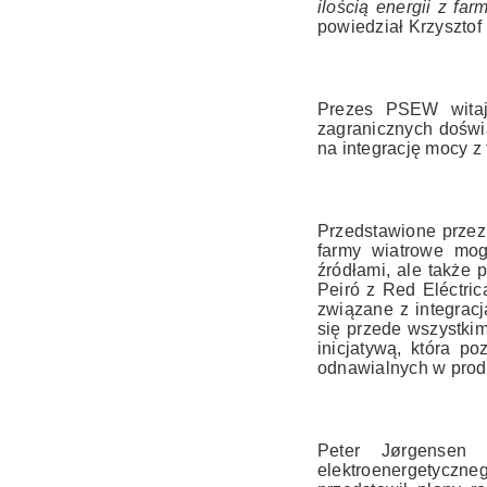
ilością energii z f
powiedział Krzysztof
Prezes PSEW witają
zagranicznych doświ
na integrację mocy z
Przedstawione przez
farmy wiatrowe mog
źródłami, ale także 
Peiró z Red Eléctri
związane z integrac
się przede wszystki
inicjatywą, która 
odnawialnych w prod
Peter Jørgensen 
elektroenergetyczne