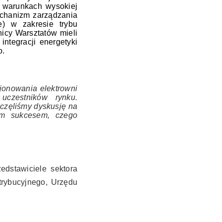
 warunkach wysokiej
echanizm zarządzania
e) w zakresie trybu
nicy Warsztatów mieli
ntegracji energetyki
o.
cjonowania elektrowni
uczestników rynku.
oczęliśmy dyskusję na
ym sukcesem, czego
edstawiciele sektora
trybucyjnego, Urzędu