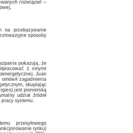
rowanych rozwiązań –
owej.
em na przekazywanie
bezinwazyjne sposoby
szpania pokazują, że
ółpracować z innymi
roenergetycznej. Juan
) omówił zagadnienia
getycznym, skupiając
ies) jest pionierską
malny udział źródeł
 pracy systemu.
temu przesyłowego
unkcjonowanie rynku)