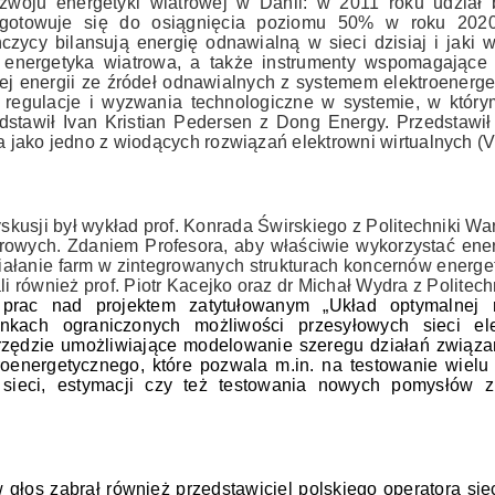
ozwoju energetyki wiatrowej w Danii: w 2011 roku udział
gotowuje się do osiągnięcia poziomu 50% w roku 2020
czycy bilansują energię odnawialną w sieci dzisiaj i jaki 
energetyka wiatrowa, a także instrumenty wspomagające e
nej energii ze źródeł odnawialnych z systemem elektroenerg
, regulacje i wyzwania technologiczne w systemie, w który
edstawił Ivan Kristian Pedersen z Dong Energy. Przedstawi
na jako jedno z wiodących rozwiązań elektrowni wirtualnych 
usji był wykład prof. Konrada Świrskiego z Politechniki Wa
trowych. Zdaniem Profesora, aby właściwie wykorzystać ene
iałanie farm w zintegrowanych strukturach koncernów energ
li również prof. Piotr Kacejko oraz dr Michał Wydra z Politechn
i prac nad projektem zatytułowanym „Układ optymalnej 
kach ograniczonych możliwości przesyłowych sieci elek
zędzie umożliwiające modelowanie szeregu działań związ
roenergetycznego, które pozwala m.in. na testowanie wielu
sieci, estymacji czy też testowania nowych pomysłów 
 głos zabrał również przedstawiciel polskiego operatora si