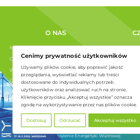
O NAS
C
Kim jesteśmy ?
Korzyści c
Cenimy prywatność użytkowników
Co robimy ?
Członkowi
Używamy plików cookie, aby poprawić jakość
Władze
przeglądania, wyświetlać reklamy lub treści
Statut
dostosowane do indywidualnych potrzeb
użytkowników oraz analizować ruch na stronie.
RODO
Kliknięcie przycisku „Akceptuj wszystkie” oznacza
zgodę na wykorzystywanie przez nas plików cookie.
Dostosuj
Odrzucać
Akceptuj wszystko
© 2026 Polskie Stowarzyszenie Energetyki Wiatrowej