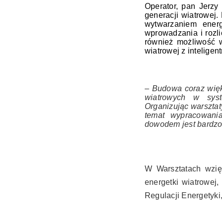
Operator, pan Jerz
generacji wiatrowej
wytwarzaniem energ
wprowadzania i rozli
również możliwość w
wiatrowej z inteligen
–
Budowa coraz więks
wiatrowych w syst
Organizując warsztat
temat wypracowani
dowodem jest bardzo
W Warsztatach wzięł
energetki wiatrowej
Regulacji Energetyki