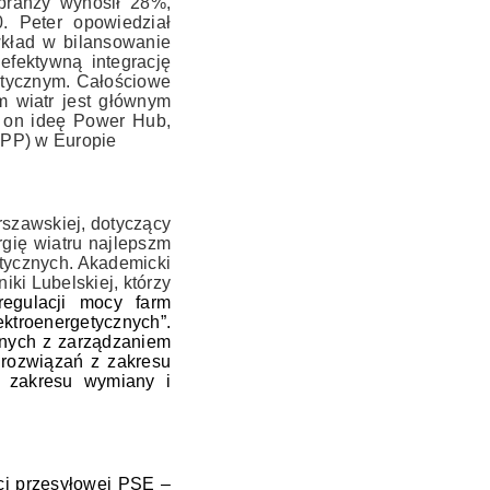
 branży wynosił 28%,
. Peter opowiedział
wkład w bilansowanie
fektywną integrację
etycznym. Całościowe
m wiatr jest głównym
ł on ideę Power Hub,
(VPP) w Europie
rszawskiej, dotyczący
rgię wiatru najlepszm
etycznych. Akademicki
iki Lubelskiej, którzy
regulacji mocy farm
troenergetycznych”.
anych z zarządzaniem
 rozwiązań z zakresu
z zakresu wymiany i
eci przesyłowej PSE –