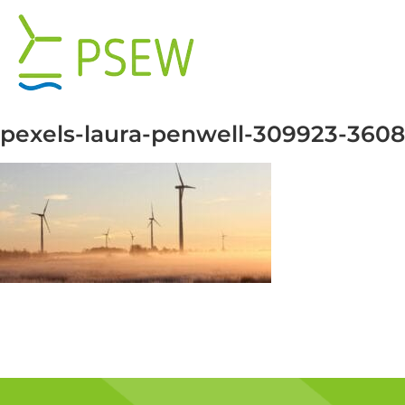
Przejdź
do
zawartości
pexels-laura-penwell-309923-36