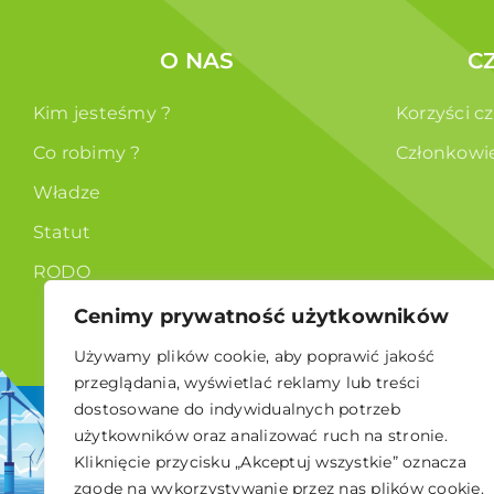
O NAS
C
Kim jesteśmy ?
Korzyści c
Co robimy ?
Członkowi
Władze
Statut
RODO
Cenimy prywatność użytkowników
Używamy plików cookie, aby poprawić jakość
przeglądania, wyświetlać reklamy lub treści
dostosowane do indywidualnych potrzeb
© 2026 Polskie Stowarzyszenie Energetyki Wiatrowej
użytkowników oraz analizować ruch na stronie.
Kliknięcie przycisku „Akceptuj wszystkie” oznacza
zgodę na wykorzystywanie przez nas plików cookie.