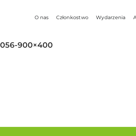
O nas
Członkostwo
Wydarzenia
A
08056-900×400