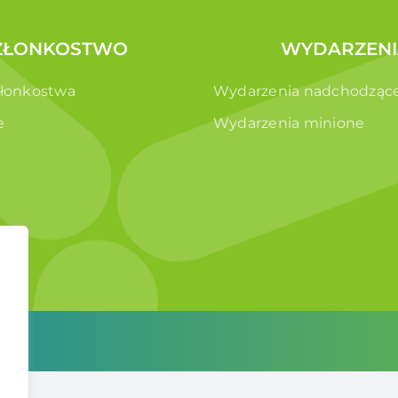
ZŁONKOSTWO
WYDARZENI
złonkostwa
Wydarzenia nadchodząc
e
Wydarzenia minione