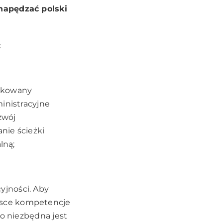
 napędzać polski
:
likowany
inistracyjne
zwój
nie ścieżki
lną;
yjności. Aby
lsce kompetencje
go niezbędna jest