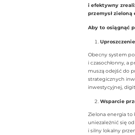
i efektywny zreal
przemysł zieloną 
Aby to osiągnąć p
Uproszczenie
Obecny system poz
i czasochłonny, a 
muszą odejść do prz
strategicznych inwe
inwestycyjnej, digi
Wsparcie prz
Zielona energia t
uniezależnić się 
i silny lokalny pr