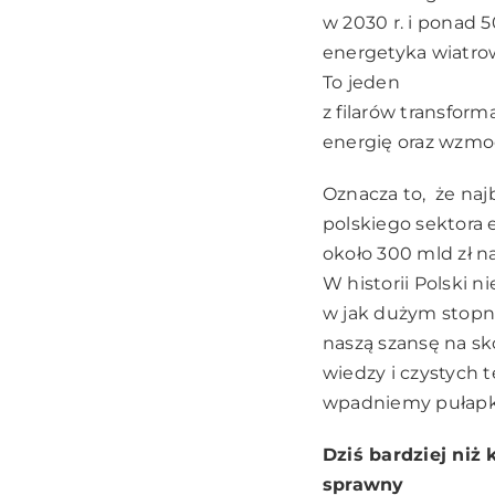
w 2030 r. i ponad 
energetyka wiatrow
To jeden
z filarów transfor
energię oraz wzmo
Oznacza to, że najb
polskiego sektora 
około 300 mld zł na
W historii Polski 
w jak dużym stopni
naszą szansę na sk
wiedzy i czystych 
wpadniemy pułapk
Dziś bardziej niż
sprawny