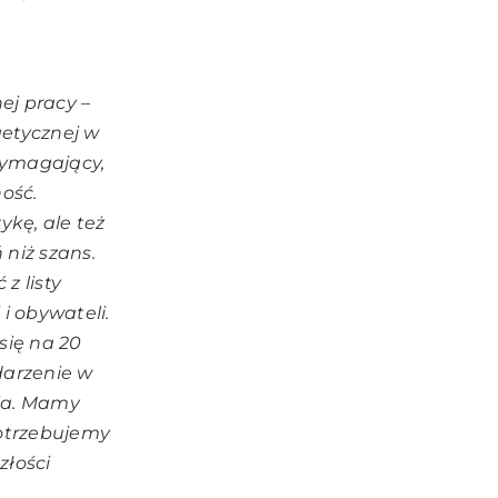
ej pracy –
getycznej w
wymagający,
ność.
kę, ale też
 niż szans.
z listy
i obywateli.
się na 20
darzenie w
nia. Mamy
potrzebujemy
złości