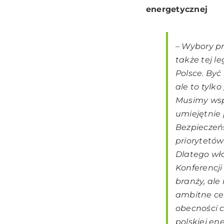
energetycznej
– Wybory pr
także tej l
Polsce. By
ale to tylk
Musimy wspi
umiejętnie 
Bezpieczeńs
priorytetów
Dlatego wł
Konferencji
branży, ale
ambitne cel
obecności c
polskiej en