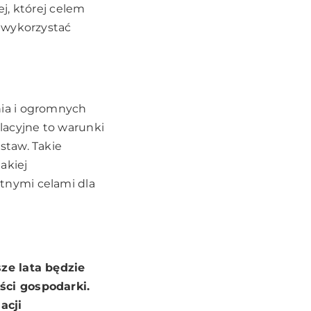
j, której celem
 wykorzystać
nia i ogromnych
lacyjne to warunki
staw. Takie
jakiej
tnymi celami dla
ze lata będzie
ści gospodarki.
acji