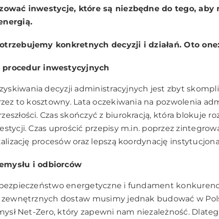
izować inwestycje, które są niezbędne do tego, aby
energią.
otrzebujemy konkretnych decyzji i działań. Oto one
 procedur inwestycyjnych
yskiwania decyzji administracyjnych jest zbyt skomp
przez to kosztowny. Lata oczekiwania na pozwolenia adm
eszłości. Czas skończyć z biurokracją, która blokuje ro
stycji. Czas uprościć przepisy m.in. poprzez zintegrowa
talizację procesów oraz lepszą koordynację instytucjona
emysłu i odbiorców
o bezpieczeństwo energetyczne i fundament konkurenc
od zewnętrznych dostaw musimy jednak budować w Po
zemysł Net-Zero, który zapewni nam niezależność. Dlate