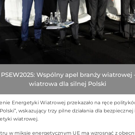
 PSEW2025: Wspólny apel branży wiatrowej 
wiatrowa dla silnej Polski
enie Energetyki Wiatrowej przekazało na ręce polityk
Polski”, wskazujący trzy pilne działania dla bezpiecznej 
etyki wiatrowej.
wiatru w miksie energetycznym UE ma wzrosnąć z obec