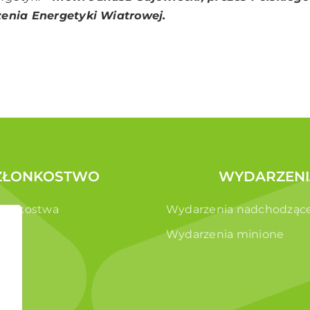
enia Energetyki Wiatrowej.
ZŁONKOSTWO
WYDARZENI
złonkostwa
Wydarzenia nadchodząc
e
Wydarzenia minione