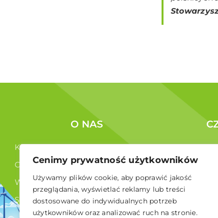
Stowarzysz
O NAS
C
Kim jesteśmy ?
Korzyści c
Cenimy prywatność użytkowników
Co robimy ?
Członkowi
Używamy plików cookie, aby poprawić jakość
Władze
przeglądania, wyświetlać reklamy lub treści
Statut
dostosowane do indywidualnych potrzeb
użytkowników oraz analizować ruch na stronie.
RODO