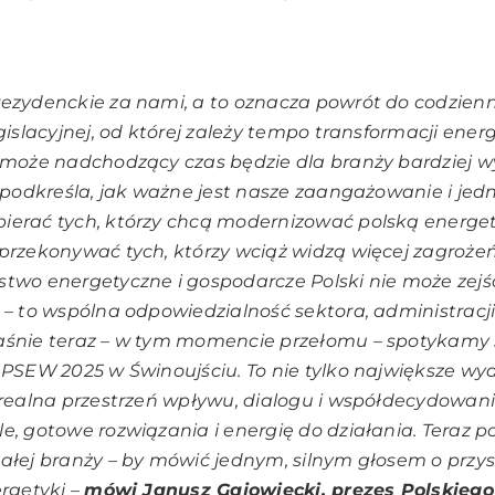
ezydenckie za nami, a to oznacza powrót do codzienn
egislacyjnej, od której zależy tempo transformacji ener
ć może nadchodzący czas będzie dla branży bardziej 
o podkreśla, jak ważne jest nasze zaangażowanie i jed
erać tych, którzy chcą modernizować polską energety
przekonywać tych, którzy wciąż widzą więcej zagrożeń
two energetyczne i gospodarcze Polski nie może zejść 
 – to wspólna odpowiedzialność sektora, administracji 
aśnie teraz – w tym momencie przełomu – spotykamy 
 PSEW 2025 w Świnoujściu. To nie tylko największe wy
 realna przestrzeń wpływu, dialogu i współdecydowa
e, gotowe rozwiązania i energię do działania. Teraz 
ałej branży – by mówić jednym, silnym głosem o przys
ergetyki –
mówi Janusz Gajowiecki, prezes Polskiego