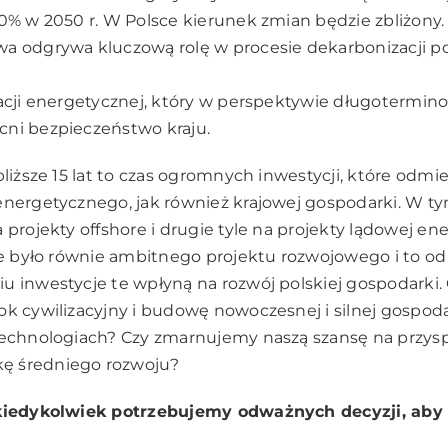
50% w 2050 r. W Polsce kierunek zmian będzie zbliżony. 
a odgrywa kluczową rolę w procesie dekarbonizacji po
macji energetycznej, który w perspektywie długotermin
cni bezpieczeństwo kraju.
liższe 15 lat to czas ogromnych inwestycji, które odmie
energetycznego, jak również krajowej gospodarki. W 
 projekty offshore i drugie tyle na projekty lądowej en
nie było równie ambitnego projektu rozwojowego i to o
u inwestycje te wpłyną na rozwój polskiej gospodarki
ok cywilizacyjny i budowę nowoczesnej i silnej gospoda
technologiach? Czy zmarnujemy naszą szansę na przysp
ę średniego rozwoju?
 kiedykolwiek potrzebujemy odważnych decyzji, aby