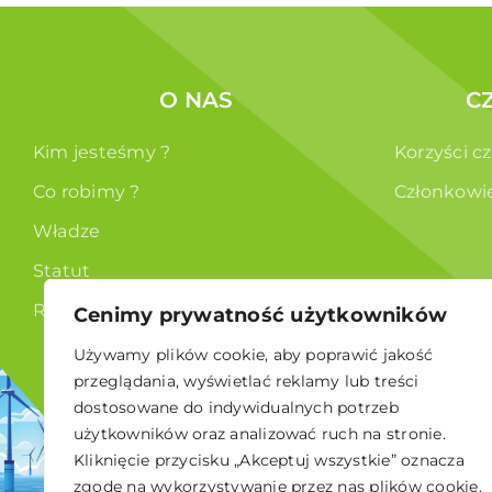
O NAS
C
Kim jesteśmy ?
Korzyści c
Co robimy ?
Członkowi
Władze
Statut
RODO
Cenimy prywatność użytkowników
Używamy plików cookie, aby poprawić jakość
przeglądania, wyświetlać reklamy lub treści
dostosowane do indywidualnych potrzeb
użytkowników oraz analizować ruch na stronie.
Kliknięcie przycisku „Akceptuj wszystkie” oznacza
© 2026 Polskie Stowarzyszenie Energetyki Wiatrowej
zgodę na wykorzystywanie przez nas plików cookie.