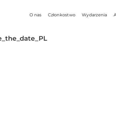
O nas
Członkostwo
Wydarzenia
A
_the_date_PL