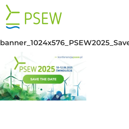
Przejdź
do
zawartości
banner_1024x576_PSEW2025_Save