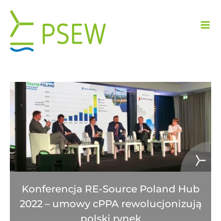
Przejdź
do
zawartości
Konferencja RE-Source Poland Hub
2022 – umowy cPPA rewolucjonizują
polski rynek