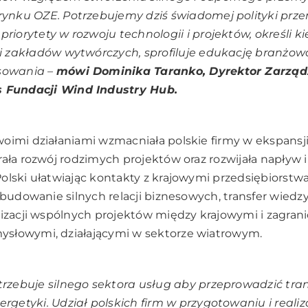
rynku OZE. Potrzebujemy dziś świadomej polityki prz
priorytety w rozwoju technologii i projektów, określi ki
ji zakładów wytwórczych, sprofiluje edukację branżową,
nsowania
–
mówi Dominika Taranko, Dyrektor Zarząd
 Fundacji Wind Industry Hub.
oimi działaniami wzmacniała polskie firmy w ekspansji
rała rozwój rodzimych projektów oraz rozwijała napływ 
olski ułatwiając kontakty z krajowymi przedsiębiorstwa
 budowanie silnych relacji biznesowych, transfer wiedzy 
lizacji wspólnych projektów między krajowymi i zagran
słowymi, działającymi w sektorze wiatrowym.
trzebuje silnego sektora usług aby przeprowadzić tra
ergetyki. Udział polskich firm w przygotowaniu i realiz