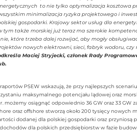
energetycznych to nie tylko optymalizacja kosztowa p
wszystkim minimalizacja ryzyka projektowego i inwes
polskiej gospodarki. Krajowy sektor usług dla energety
w tym także morskiej już teraz ma szerokie kompetenc
ie, które trzeba dalej rozwijać, aby mogły obsługiwa
rojektów nowych elektrowni, sieci, fabryk wodoru, c
odkreśla Maciej Stryjecki, członek Rady Programow
ub.
raportów PSEW wskazują, że przy najlepszych scenariu
rzystaniu maksymalnego potencjału lądowej oraz morsk
 r. możemy osiągnąć odpowiednio 36 GW oraz 33 GW z
ore oraz offshore stworzą około 200 tysięcy nowych m
rtości dodanej dla polskiej gospodarki oraz przyniosą 
dochodów dla polskich przedsiębiorstw w fazie budow