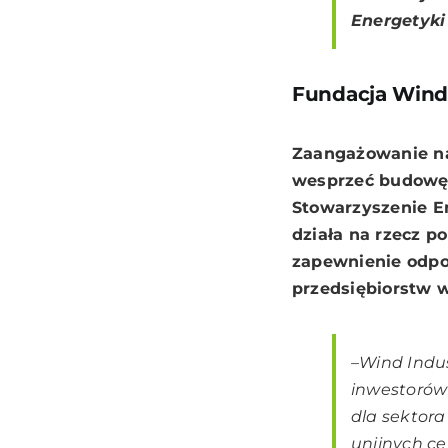
Energetyki
Fundacja Wind 
Zaangażowanie na 
wesprzeć budowę 
Stowarzyszenie E
działa na rzecz 
zapewnienie odpo
przedsiębiorstw 
–
Wind Indu
inwestorów
dla sektor
unijnych c