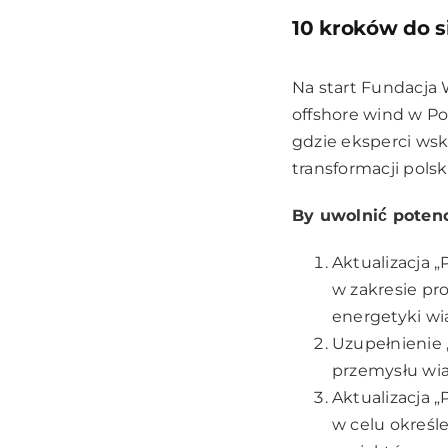
10 kroków do 
Na start
Fundacja 
offshore wind w Po
gdzie eksperci wsk
transformacji pols
By uwolnić́ poten
Aktualizacja „
w zakresie pro
energetyki wi
Uzupełnienie 
przemysłu wiat
Aktualizacja 
w celu określ