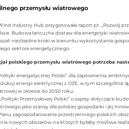
silnego przemysłu wiatrowego
Wind Industry Hub
przygotowała raport pt. „Rozwój pr
lsce. Budowa łańcucha dostaw dla energetyki wiatrowej 
azali niezbędne kroki w kierunku wykorzystania gospo
kiego sektora energetycznego.
cjał polskiego przemysłu wiatrowego potrzeba nast
Polityki energetycznej Polski” dla zapewnienia ambitny
dukcji energii elektrycznej z OZE, w tym szczególnie la
atrowej w okresie do 2050 roku;
„Polityki Przemysłowej Polski” o zapisy dotyczące bud
rowego jako szansy dla polskiej gospodarki i jej innowa
„Planu zagospodarowania przestrzennego polskich obsz
enia nowych obszarów, na których byłaby możliwa reali