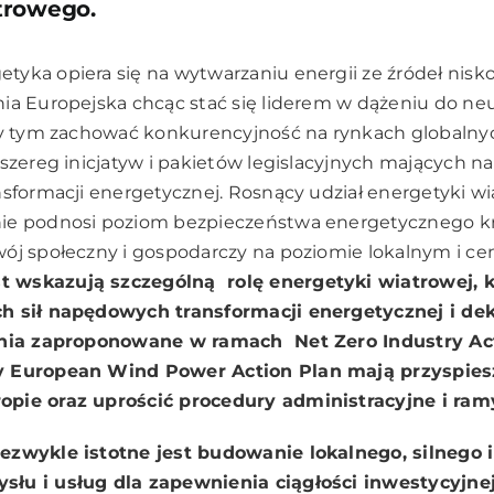
trowego.
yka opiera się na wytwarzaniu energii ze źródeł nisko
ia Europejska chcąc stać się liderem w dążeniu do neu
rzy tym zachować konkurencyjność na rynkach globalny
szereg inicjatyw i pakietów legislacyjnych mających na
nsformacji energetycznej. Rosnący udział energetyki w
ie podnosi poziom bezpieczeństwa energetycznego kr
ój społeczny i gospodarczy na poziomie lokalnym i ce
 wskazują szczególną rolę energetyki wiatrowej, 
h sił napędowych transformacji energetycznej i dek
ania zaproponowane w ramach Net Zero Industry Act,
y European Wind Power Action Plan mają przyspiesz
pie oraz uprościć procedury administracyjne i ram
iezwykle istotne jest budowanie lokalnego
, silnego i
słu i usług dla zapewnienia ciągłości inwestycyjne