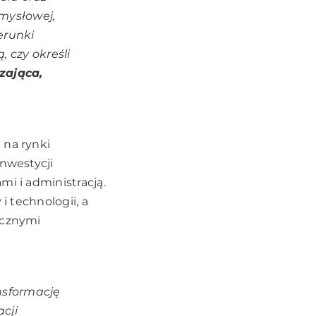
emysłowej,
erunki
 czy określi
zająca,
 na rynki
inwestycji
mi i administracją.
i technologii, a
icznymi
nsformację
acji