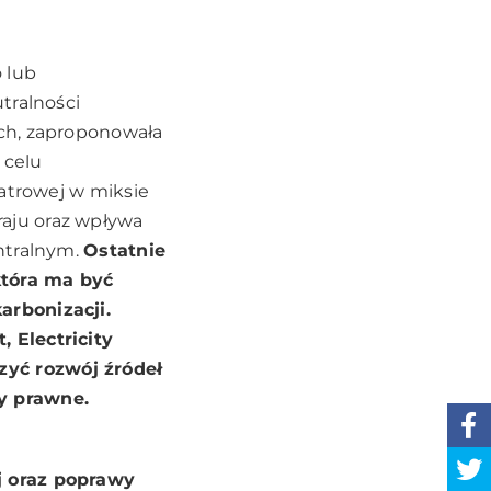
 lub
tralności
ch, zaproponowała
 celu
iatrowej w miksie
aju oraz wpływa
ntralnym.
Ostatnie
która ma być
arbonizacji.
 Electricity
yć rozwój źródeł
y prawne.
j oraz poprawy