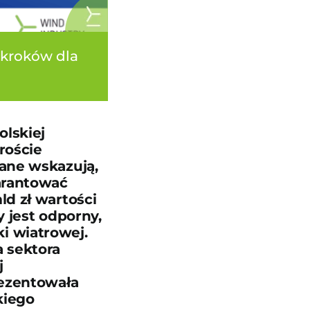
 kroków dla
lskiej
roście
ane wskazują,
arantować
d zł wartości
 jest odporny,
i wiatrowej.
 sektora
j
prezentowała
kiego