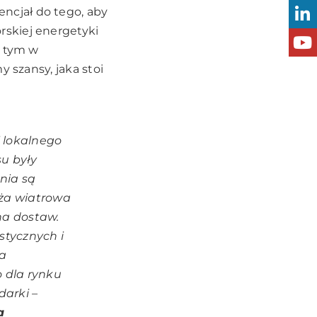
ncjał do tego, aby
skiej energetyki
w tym w
 szansy, jaka stoi
i lokalnego
su były
nia są
nża wiatrowa
ha dostaw.
stycznych i
ba
 dla rynku
darki –
a