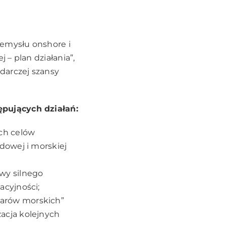
zemysłu onshore i
– plan działania”,
darczej szansy
ępujących działań:
ch celów
̨dowej i morskiej
owy silnego
cyjności;
arów morskich”
zacja kolejnych