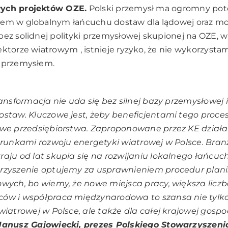
łych projektów OZE.
Polski przemysł ma ogromny pote
zem w globalnym łańcuchu dostaw dla lądowej oraz mor
bez solidnej polityki przemysłowej skupionej na OZE, 
ktorze wiatrowym , istnieje ryzyko, że nie wykorzystamy
m przemysłem.
ransformacja nie uda się bez silnej bazy przemysłowej 
staw. Kluczowe jest, żeby beneficjentami tego proce
owe przedsiębiorstwa. Zaproponowane przez KE działa
erunkami rozwoju energetyki wiatrowej w Polsce. Bra
aju od lat skupia się na rozwijaniu lokalnego łańcuc
rzyszenie optujemy za usprawnieniem procedur plani
wych, bo wiemy, że nowe miejsca pracy, większa licz
ów i współpraca międzynarodowa to szansa nie tylko
wiatrowej w Polsce, ale także dla całej krajowej gospo
anusz Gajowiecki, prezes Polskiego Stowarzyszeni