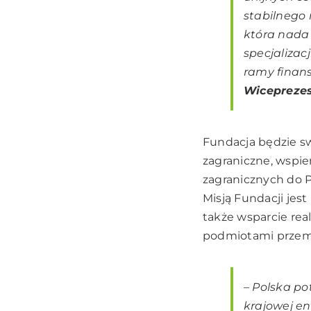
stabilnego 
która nada 
specjalizac
ramy fina
Wiceprezes
Fundacja będzie sw
zagraniczne, wspie
zagranicznych do P
Misją Fundacji jest
także wsparcie rea
podmiotami przemy
– Polska po
krajowej en