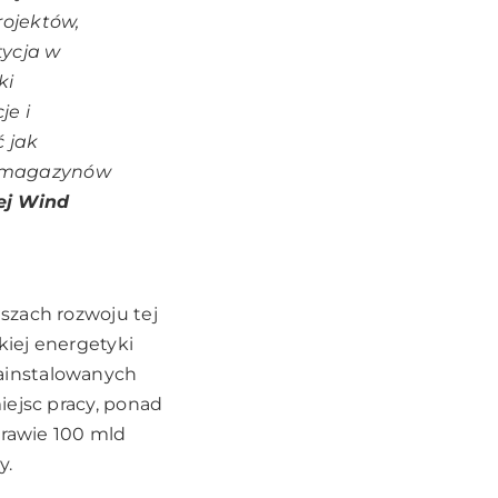
rojektów,
tycja w
ki
je i
ć jak
zy magazynów
ej Wind
szach rozwoju tej
iej energetyki
ainstalowanych
iejsc pracy, ponad
prawie 100 mld
y.