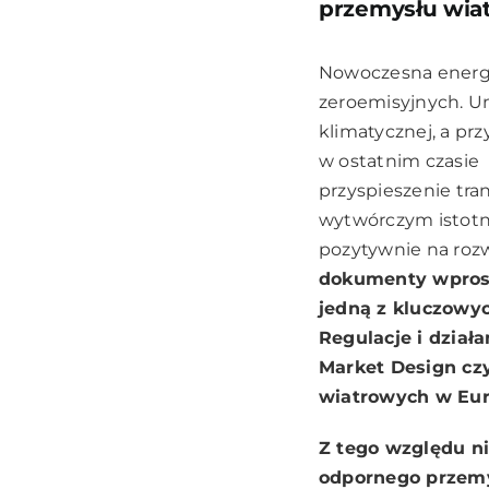
przemysłu wia
Nowoczesna energet
zeroemisyjnych. Un
klimatycznej, a p
w ostatnim czasie 
przyspieszenie tra
wytwórczym istotn
pozytywnie na rozw
dokumenty wprost
jedną z kluczowyc
Regulacje i dział
Market Design cz
wiatrowych w Euro
Z tego względu
n
odpornego
przemy