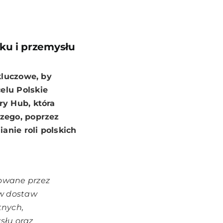
ku i przemysłu
kluczowe, by
elu Polskie
ry Hub
, która
zego, poprzez
nie roli polskich
owane przez
ów dostaw
tnych,
słu oraz