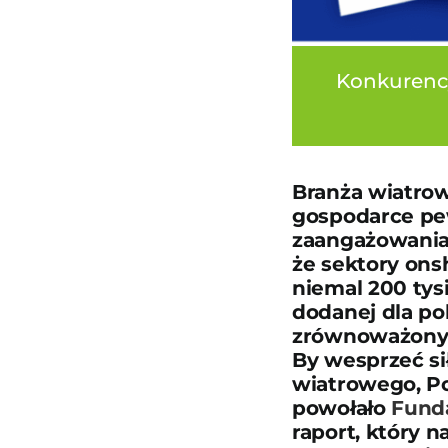
Konkurency
Branża wiatro
gospodarce pew
zaangażowania 
że sektory ons
niemal 200 tys
dodanej dla po
zrównoważony 
By wesprzeć si
wiatrowego, Po
powołało
Fund
raport, który n