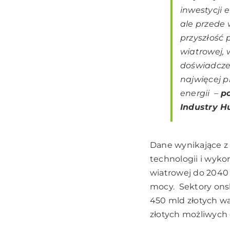
inwestycji 
ale przede 
przyszłość 
wiatrowej, 
doświadczen
najwięcej p
energii
–
p
Industry H
Dane wynikające z 
technologii i wyko
wiatrowej do 2040
mocy. Sektory onsh
450 mld złotych wa
złotych możliwych 