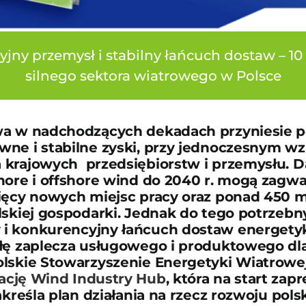
jny przemysł i stabilny łańcuch dostaw – 10
silnego sektora wiatrowego w Polsce
wa w nadchodzących dekadach przyniesie po
ne i stabilne zyski, przy jednoczesnym wz
krajowych przedsiębiorstw i przemysłu. D
hore i offshore wind do 2040 r. mogą zagw
ięcy nowych miejsc pracy oraz ponad 450 ml
lskiej gospodarki. Jednak do tego potrzebny
i konkurencyjny łańcuch dostaw energetyk
łę zaplecza usługowego i produktowego dla
lskie Stowarzyszenie Energetyki Wiatrowe
ację Wind Industry Hub
, która na start za
akreśla plan działania na rzecz rozwoju pols