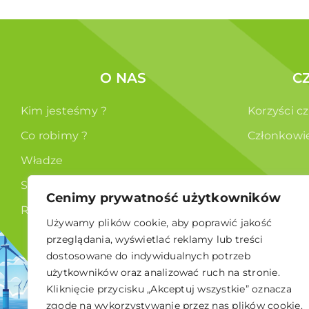
O NAS
C
Kim jesteśmy ?
Korzyści c
Co robimy ?
Członkowi
Władze
Statut
Cenimy prywatność użytkowników
RODO
Używamy plików cookie, aby poprawić jakość
przeglądania, wyświetlać reklamy lub treści
dostosowane do indywidualnych potrzeb
użytkowników oraz analizować ruch na stronie.
Kliknięcie przycisku „Akceptuj wszystkie” oznacza
© 2026 Polskie Stowarzyszenie Energetyki Wiatrowej
zgodę na wykorzystywanie przez nas plików cookie.