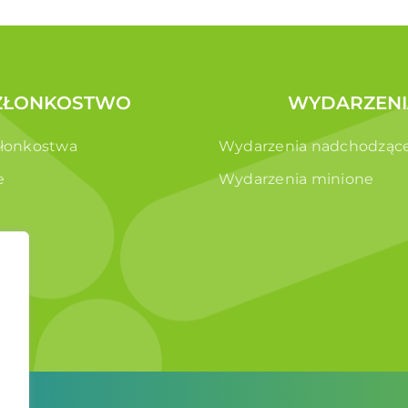
ZŁONKOSTWO
WYDARZENI
złonkostwa
Wydarzenia nadchodząc
e
Wydarzenia minione