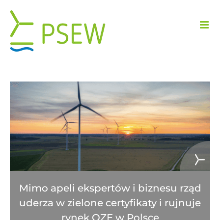
Przejdź
do
zawartości
Mimo apeli ekspertów i biznesu rząd
uderza w zielone certyfikaty i rujnuje
rynek OZE w Polsce