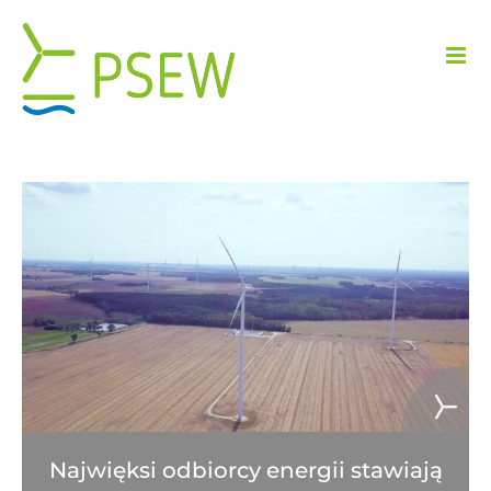
Przejdź
do
zawartości
Najwięksi odbiorcy energii stawiają