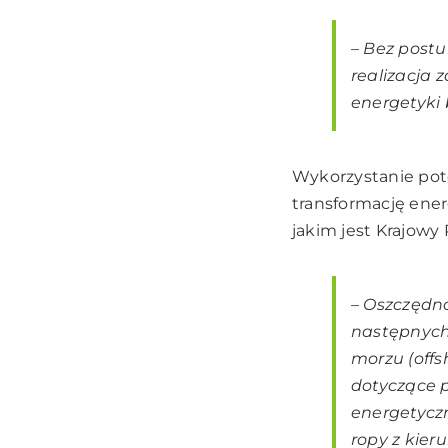
–
Bez postu
realizacja 
energetyki
Wykorzystanie pot
transformację ener
jakim jest Krajowy 
–
Oszczędno
następnych 
morzu (offs
dotyczące p
energetycz
ropy z kie