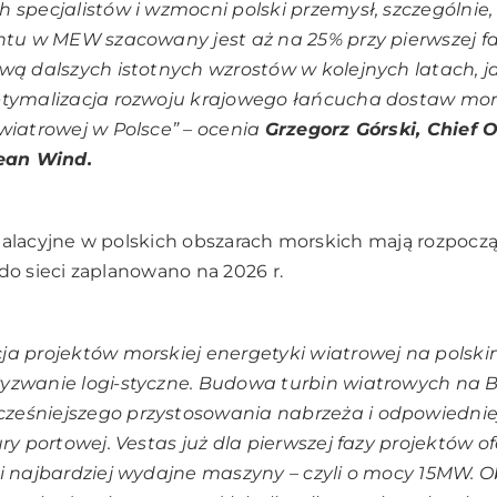
 specjalistów i wzmocni polski przemysł, szczególnie,
ntu w MEW szacowany jest aż na 25% przy pierwszej fa
wą dalszych istotnych wzrostów w kolejnych latach, j
tymalizacja rozwoju krajowego łańcucha dostaw mor
wiatrowej w Polsce”
– ocenia
Grzegorz Górski, Chief 
cean Wind.
talacyjne w polskich obszarach morskich mają rozpoczą
 do sieci zaplanowano na 2026 r.
cja projektów morskiej energetyki wiatrowej na polsk
yzwanie logi-styczne. Budowa turbin wiatrowych na 
eśniejszego przystosowania nabrzeża i odpowiednie
ury portowej. Vestas już dla pierwszej fazy projektów of
i najbardziej wydajne maszyny – czyli o mocy 15MW. O