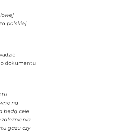
iowej
a polskiej
wadzić
wego dokumentu
stu
ówno na
ia będą cele
ezależnienia
rtu gazu czy