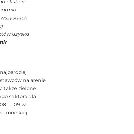
go offshore
magania
 wszystkich
ej
ektów uzyska
mir
najbardziej
ostawców na arenie
c także zielone
ego sektora dla
8 – 1.09 w
 i morskiej