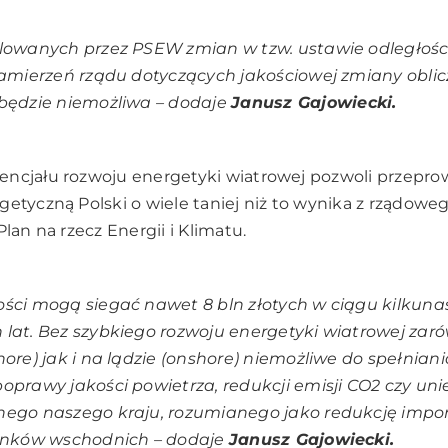
lowanych przez PSEW zmian w tzw. ustawie odległośc
zamierzeń rządu dotyczących jakościowej zmiany oblicz
 będzie niemożliwa
– dodaje
Janusz Gajowiecki.
encjału rozwoju energetyki wiatrowej pozwoli przepro
getyczną Polski o wiele taniej niż to wynika z rządo
Plan na rzecz Energii i Klimatu.
ści mogą siegać nawet 8 bln złotych w ciągu kilkuna
lat. Bez szybkiego rozwoju energetyki wiatrowej zar
hore) jak i na lądzie (onshore) niemożliwe do spełnian
oprawy jakości powietrza, redukcji emisji CO2 czy uni
nego naszego kraju, rozumianego jako redukcję impo
runków wschodnich
– dodaje
Janusz Gajowiecki.