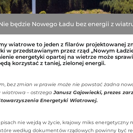
Nie będzie Nowego Ładu bez energii z wiatr
rmy wiatrowe to jeden z filarów projektowanej 
tyki w przedstawianym przez rząd „Nowym Ładzi
ienie energetyki opartej na wietrze może sprawi
dą korzystać z taniej, zielonej energii.
m, bez zmian w prawie może nie powstać żadna now
a wiatrowa
– ostrzega
Janusz Gajowiecki, prezes zar
Stowarzyszenia Energetyki Wiatrowej.
episach nie wejdą w życie, krajowy miks energetyczny 
, które według dokumentów rządowych powinny być r