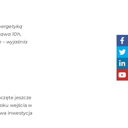
nergetyką
tawa 10h,
e
– wyjaśnia
częte jeszcze
oku wejścia w
owa inwestycja