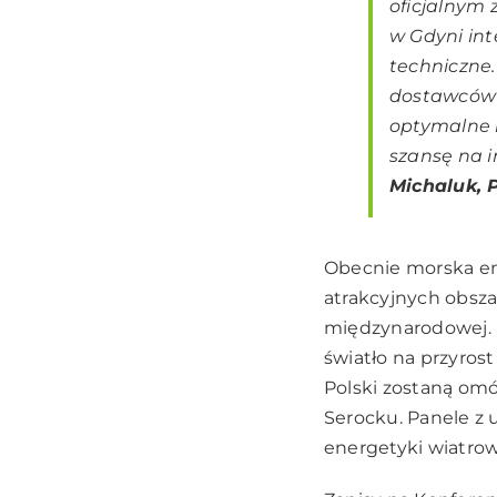
oficjalnym 
w Gdyni in
techniczne.
dostawców t
optymalne r
szansę na i
Michaluk, 
Obecnie morska ene
atrakcyjnych obsza
międzynarodowej. „
światło na przyros
Polski zostaną omó
Serocku. Panele z 
energetyki wiatrow