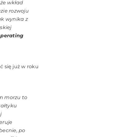
 że wkład
zie rozwoju
ak wynika z
skiej
Operating
ć się już w roku
im morzu to
Bałtyku
j
eruje
becnie, po