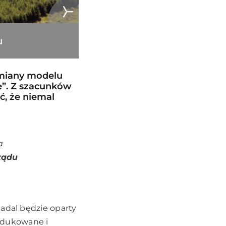
u
zmiany modelu
e”. Z szacunków
ć, że niemal
a
ządu
nadal będzie oparty
edukowane i