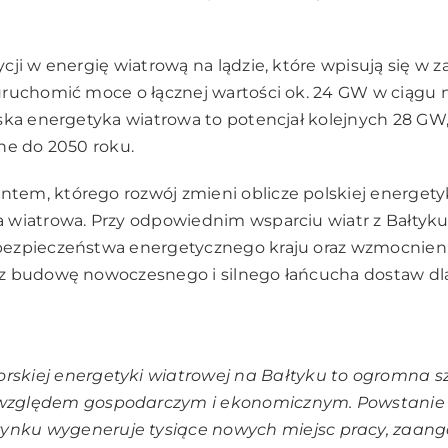
cji w energię wiatrową na lądzie, które wpisują się w 
uruchomić moce o łącznej wartości ok. 24 GW w ciągu 
ska energetyka wiatrowa to potencjał kolejnych 28 GW
ne do 2050 roku.
m, którego rozwój zmieni oblicze polskiej energetyki
wiatrowa. Przy odpowiednim wsparciu wiatr z Bałtyku 
ezpieczeństwa energetycznego kraju oraz wzmocnienia
z budowę nowoczesnego i silnego łańcucha dostaw dl
rskiej energetyki wiatrowej na Bałtyku to ogromna s
 względem gospodarczym i ekonomicznym. Powstani
ynku wygeneruje tysiące nowych miejsc pracy, zaang