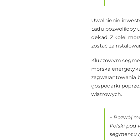
Uwolnienie inwesty
Ładu pozwoliłoby 
dekad. Z kolei mor
zostać zainstalowa
Kluczowym segmente
morska energetyka 
zagwarantowania b
gospodarki poprze
wiatrowych.
–
Rozwój mo
Polski pod
segmentu r