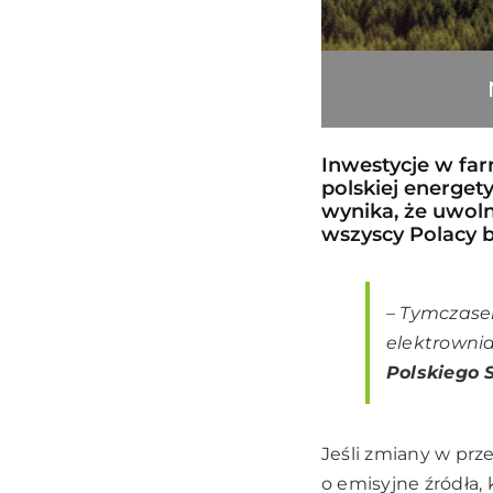
Inwestycje w fa
polskiej energe
wynika, że uwoln
wszyscy Polacy bę
–
Tymczase
elektrowni
Polskiego 
Jeśli zmiany w prz
o emisyjne źródła