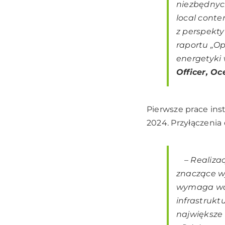
niezbędnych
local conte
z perspekty
raportu
„Op
energetyki 
Officer, O
Pierwsze prace ins
2024. Przyłączenia
–
Realiza
znaczące w
wymaga wcz
infrastrukt
największe 