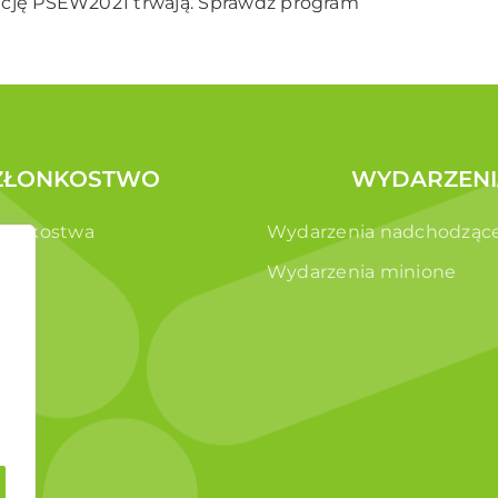
ncję PSEW2021 trwają.
Sprawdź program
ZŁONKOSTWO
WYDARZENI
złonkostwa
Wydarzenia nadchodząc
e
Wydarzenia minione