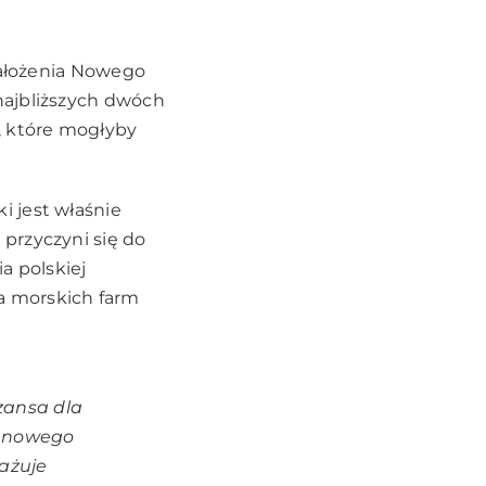
założenia Nowego
najbliższych dwóch
, które mogłyby
 jest właśnie
przyczyni się do
 polskiej
a morskich farm
zansa dla
e nowego
ażuje