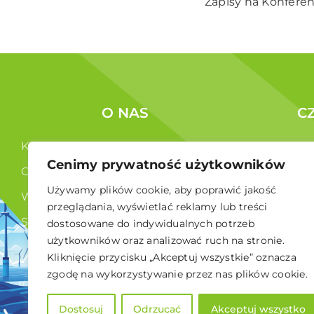
Zapisy na Konfere
O NAS
C
Kim jesteśmy ?
Korzyści c
Cenimy prywatność użytkowników
Co robimy ?
Członkowi
Używamy plików cookie, aby poprawić jakość
Władze
przeglądania, wyświetlać reklamy lub treści
Statut
dostosowane do indywidualnych potrzeb
użytkowników oraz analizować ruch na stronie.
RODO
Kliknięcie przycisku „Akceptuj wszystkie” oznacza
zgodę na wykorzystywanie przez nas plików cookie.
Dostosuj
Odrzucać
Akceptuj wszystko