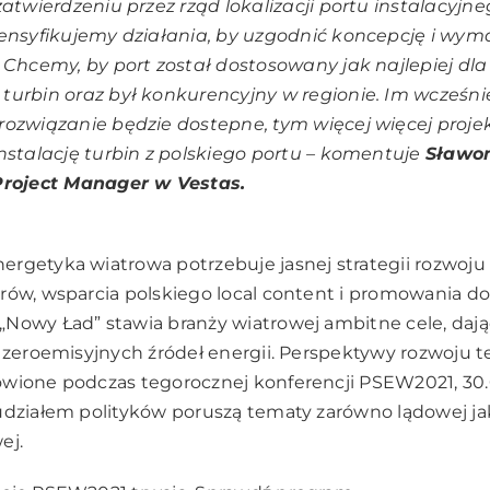
zatwierdzeniu przez rząd lokalizacji portu instalacyjne
tensyfikujemy działania, by uzgodnić koncepcję i wy
 Chcemy, by port został dostosowany jak najlepiej dla
urbin oraz był konkurencyjny w regionie. Im wcześni
ozwiązanie będzie dostepne, tym więcej więcej proj
nstalację turbin z polskiego portu
– komentuje
Sławo
Project Manager w Vestas.
rgetyka wiatrowa potrzebuje jasnej strategii rozwoju 
rów, wsparcia polskiego local content i promowania d
Nowy Ład” stawia branży wiatrowej ambitne cele, dają
t zeroemisyjnych źródeł energii. Perspektywy rozwoju t
wione podczas tegorocznej konferencji PSEW2021, 30.0
udziałem polityków poruszą tematy zarówno lądowej jak
ej.