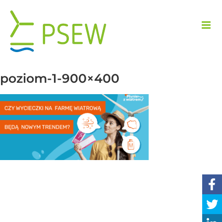
Przejdź
do
zawartości
poziom-1-900×400