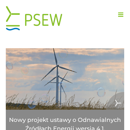
Przejdź
do
zawartości
Nowy projekt ustawy o Odnawialnych
Źródłach Energii wersja 4.1.