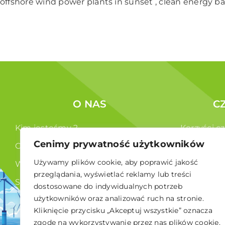
offshore wind power plants in sunset , clean energy 
O NAS
C
Kim jesteśmy ?
Korzyści c
Cenimy prywatność użytkowników
Co robimy ?
Członkowi
Używamy plików cookie, aby poprawić jakość
Władze
przeglądania, wyświetlać reklamy lub treści
Statut
dostosowane do indywidualnych potrzeb
użytkowników oraz analizować ruch na stronie.
RODO
Kliknięcie przycisku „Akceptuj wszystkie” oznacza
zgodę na wykorzystywanie przez nas plików cookie.