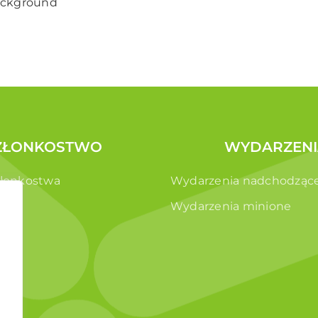
background
ZŁONKOSTWO
WYDARZENI
złonkostwa
Wydarzenia nadchodząc
e
Wydarzenia minione