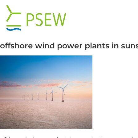
Przejdź
do
zawartości
offshore wind power plants in sun