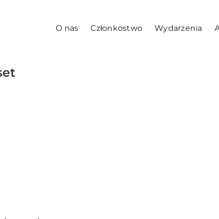
O nas
Członkostwo
Wydarzenia
A
set