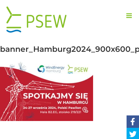
Przejdź
do
zawartości
banner_Hamburg2024_900x600_p