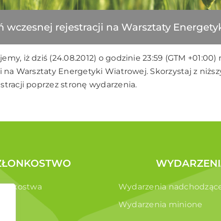
ń wczesnej rejestracji na Warsztaty Energety
my, iż dziś (24.08.2012) o godzinie 23:59 (GTM +01:00)
ji na Warsztaty Energetyki Wiatrowej. Skorzystaj z niżs
stracji poprzez
stronę wydarzenia.
ZŁONKOSTWO
WYDARZENI
złonkostwa
Wydarzenia nadchodząc
e
Wydarzenia minione