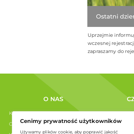
Ostatni dzie
Uprzejmie informuje
wczesnej rejestrac
zapraszamy do reje
O NAS
C
Kim jesteśmy ?
Korzyści c
Cenimy prywatność użytkowników
Co robimy ?
Członkowi
Używamy plików cookie, aby poprawić jakość