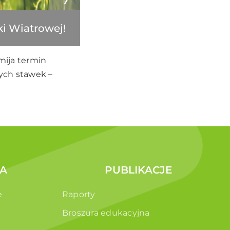
ki Wiatrowej!
 mija termin
zych stawek –
A
PUBLIKACJE
e
Raporty
Broszura edukacyjna