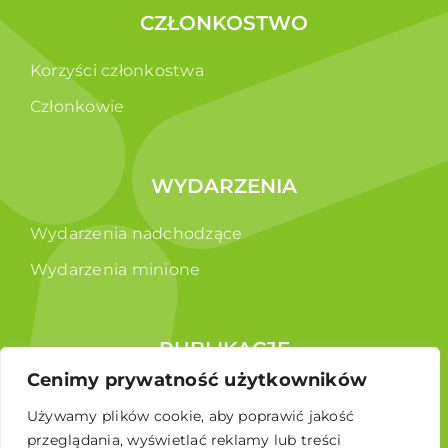
CZŁONKOSTWO
Korzyści członkostwa
Członkowie
WYDARZENIA
Wydarzenia nadchodzące
Wydarzenia minione
PUBLIKACJE
Cenimy prywatność użytkowników
Raporty
Używamy plików cookie, aby poprawić jakość
Broszura edukacyjna
przeglądania, wyświetlać reklamy lub treści