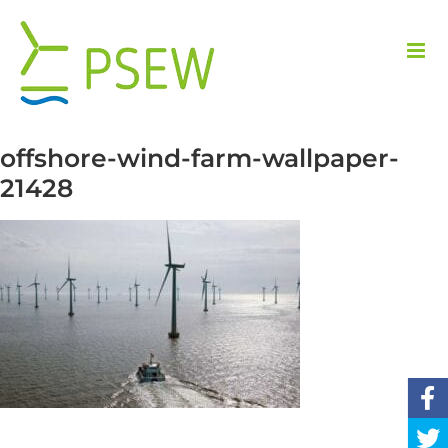
Przejdź
do
zawartości
offshore-wind-farm-wallpaper-
21428