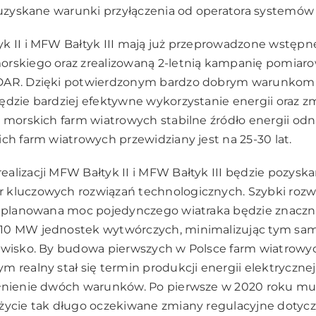
z uzyskane warunki przyłączenia od operatora systemów
k II i MFW Bałtyk III mają już przeprowadzone wstępn
orskiego oraz zrealizowaną 2-letnią kampanię pomiaro
IDAR. Dzięki potwierdzonym bardzo dobrym warunkom
ędzie bardziej efektywne wykorzystanie energii oraz z
z morskich farm wiatrowych stabilne źródło energii odn
ich farm wiatrowych przewidziany jest na 25-30 lat.
alizacji MFW Bałtyk II i MFW Bałtyk III będzie pozysk
 kluczowych rozwiązań technologicznych. Szybki rozwó
e planowana moc pojedynczego wiatraka będzie znaczn
 10 MW jednostek wytwórczych, minimalizując tym s
dowisko. By budowa pierwszych w Polsce farm wiatrowy
 realny stał się termin produkcji energii elektrycznej
ełnienie dwóch warunków. Po pierwsze w 2020 roku mu
życie tak długo oczekiwane zmiany regulacyjne dotyc