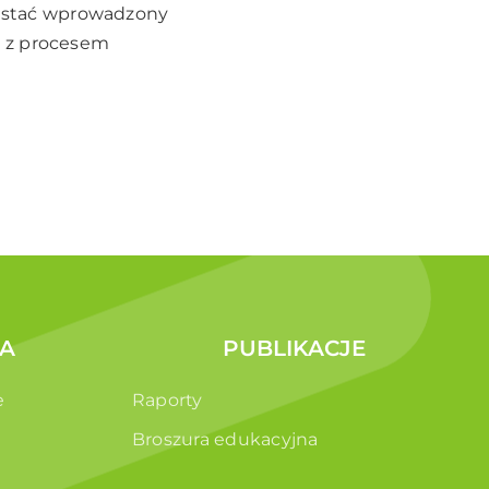
ostać wprowadzony
h z procesem
A
PUBLIKACJE
e
Raporty
Broszura edukacyjna