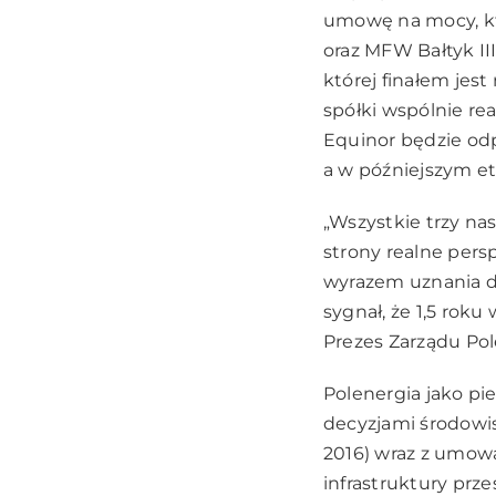
umowę na mocy, kt
oraz MFW Bałtyk II
której finałem jest
spółki wspólnie re
Equinor będzie od
a w późniejszym et
„Wszystkie trzy na
strony realne pers
wyrazem uznania d
sygnał, że 1,5 roku
Prezes Zarządu Pol
Polenergia jako p
decyzjami środowis
2016) wraz z umow
infrastruktury prz