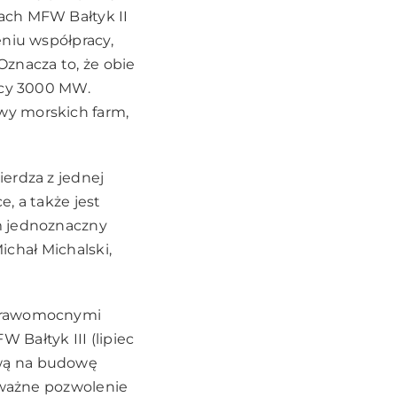
ach MFW Bałtyk II
eniu współpracy,
Oznacza to, że obie
ocy 3000 MW.
wy morskich farm,
erdza z jednej
, a także jest
m jednoznaczny
ichał Michalski,
 prawomocnymi
Bałtyk III (lipiec
ową na budowę
a ważne pozwolenie