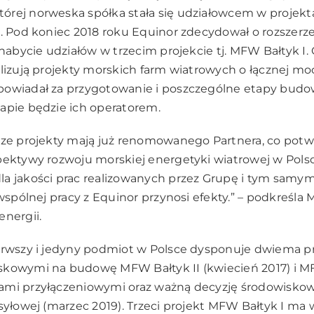
órej norweska spółka stała się udziałowcem w projekt
I. Pod koniec 2018 roku Equinor zdecydował o rozszerz
 nabycie udziałów w trzecim projekcie tj. MFW Bałtyk I. 
alizują projekty morskich farm wiatrowych o łącznej m
powiadał za przygotowanie i poszczególne etapy budo
apie będzie ich operatorem.
sze projekty mają już renomowanego Partnera, co potwi
pektywy rozwoju morskiej energetyki wiatrowej w Polsce
la jakości prac realizowanych przez Grupę i tym samy
 wspólnej pracy z Equinor przynosi efekty.” – podkreśla M
energii.
ierwszy i jedyny podmiot w Polsce dysponuje dwiema
kowymi na budowę MFW Bałtyk II (kwiecień 2017) i MFW 
ami przyłączeniowymi oraz ważną decyzję środowisk
esyłowej (marzec 2019). Trzeci projekt MFW Bałtyk I m