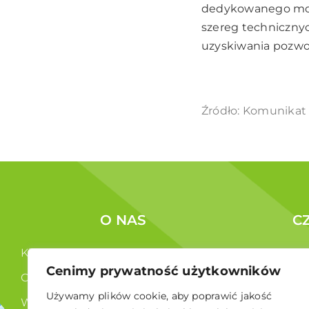
dedykowanego mor
szereg techniczny
uzyskiwania pozwo
Źródło: Komunikat 
O NAS
C
Kim jesteśmy ?
Korzyści c
Cenimy prywatność użytkowników
Co robimy ?
Członkowi
Używamy plików cookie, aby poprawić jakość
Władze