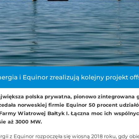
ergia i Equinor zrealizują kolejny projekt of
największa polska prywatna, pionowo zintegrowana 
edała norweskiej firmie Equinor 50 procent udział
Farmy Wiatrowej Bałtyk I. Łączna moc ich wspóln
sie aż 3000 MW.
gii z Equinor rozpoczęła się wiosną 2018 roku, gdy obi