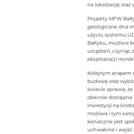
na lokalizację ora
Projekty MFW Bałty
geologiczne dna m
użyciu systemu L
Bałtyku, możliwe b
urządzeń, czyniąc 
eksploatacji morsk
Kolejnym etapem re
budowę oraz wybór
świecie sprawia, ż
obecnie dostępne
inwestycji na śro
możliwa i tym samym
konieczne jest sp
uchwalone i wejść 