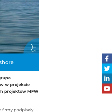
fshore
grupa
ów w projekcie
ych projektów MFW
e firmy podpisały