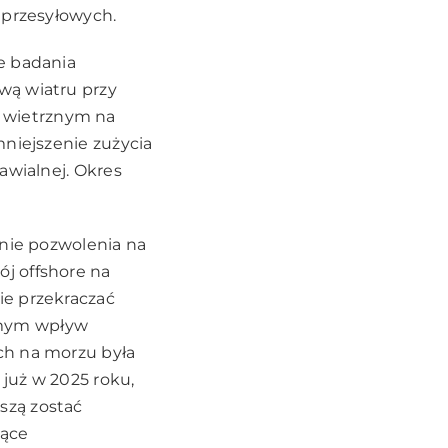
 przesyłowych.
e badania
wą wiatru przy
 wietrznym na
mniejszenie zużycia
awialnej. Okres
anie pozwolenia na
j offshore na
ie przekraczać
amym wpływ
ch na morzu była
 już w 2025 roku,
szą zostać
zące