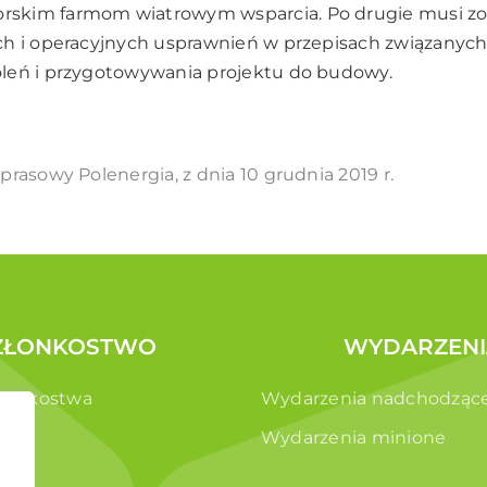
skim farmom wiatrowym wsparcia. Po drugie musi z
ch i operacyjnych usprawnień w przepisach związanyc
leń i przygotowywania projektu do budowy.
prasowy Polenergia, z dnia 10 grudnia 2019 r.
ZŁONKOSTWO
WYDARZENI
złonkostwa
Wydarzenia nadchodząc
e
Wydarzenia minione