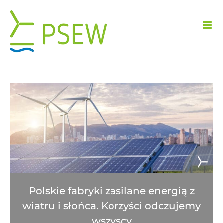
Przejdź
do
zawartości
Polskie fabryki zasilane energią z
wiatru i słońca. Korzyści odczujemy
wszyscy