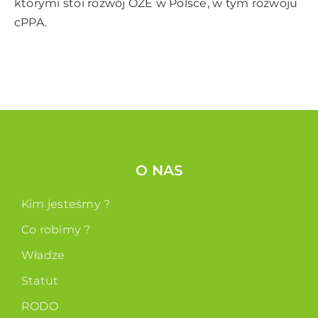
którymi stoi rozwój OZE w Polsce, w tym rozwoju
cPPA.
O NAS
Kim jesteśmy ?
Co robimy ?
Władze
Statut
RODO