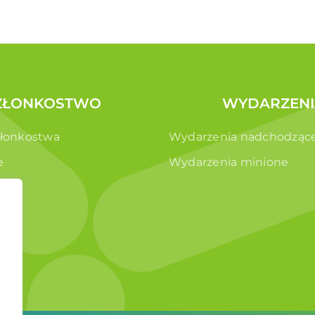
ZŁONKOSTWO
WYDARZENI
złonkostwa
Wydarzenia nadchodząc
e
Wydarzenia minione