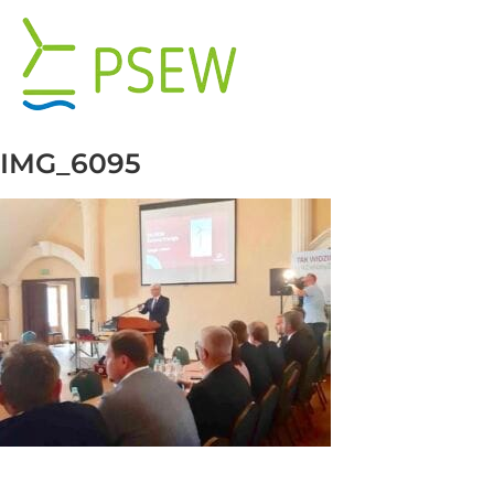
Przejdź
do
zawartości
IMG_6095