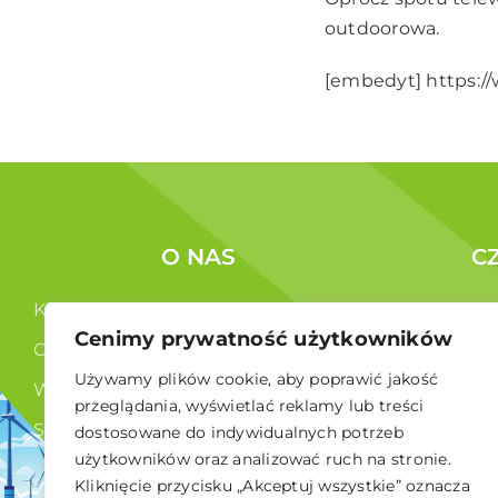
outdoorowa.
[embedyt] https:
O NAS
C
Kim jesteśmy ?
Korzyści c
Cenimy prywatność użytkowników
Co robimy ?
Członkowi
Używamy plików cookie, aby poprawić jakość
Władze
przeglądania, wyświetlać reklamy lub treści
Statut
dostosowane do indywidualnych potrzeb
użytkowników oraz analizować ruch na stronie.
RODO
Kliknięcie przycisku „Akceptuj wszystkie” oznacza