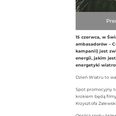
Pre
15 czerwca, w Świ
ambasadorów – Cez
kampanii) jest z
energii, jakim jes
energetyki wiatro
Dzień Wiatru to wa
Spot promocyjny t
krokiem będą film
Krzysztofa Zalewsk
Oprócz spotu telew