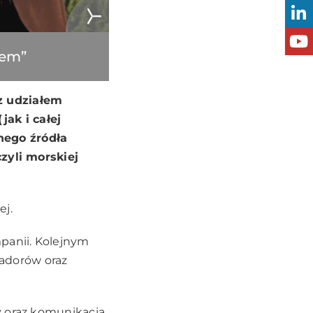
rem”
z udziałem
ak i całej
nego źródła
czyli morskiej
ej.
panii. Kolejnym
adorów oraz
y oraz komunikacja