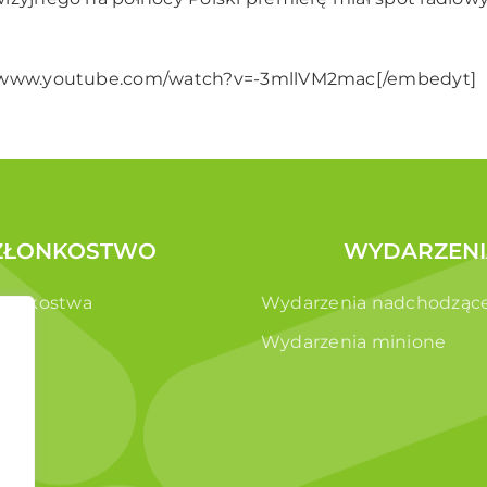
//www.youtube.com/watch?v=-3mllVM2mac[/embedyt]
ZŁONKOSTWO
WYDARZENI
złonkostwa
Wydarzenia nadchodząc
e
Wydarzenia minione