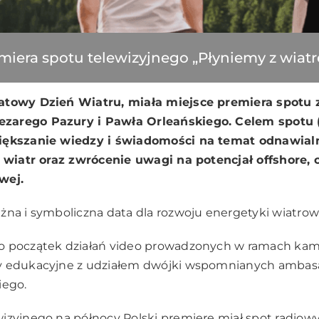
miera spotu telewizyjnego „Płyniemy z wiat
atowy Dzień Wiatru, miała miejsce premiera spotu 
arego Pazury i Pawła Orleańskiego. Celem spotu (j
większanie wiedzy i świadomości na temat odnawial
t wiatr oraz zwrócenie uwagi na potencjał offshore, 
wej.
żna i symboliczna data dla rozwoju energetyki wiatrow
o początek działań video prowadzonych w ramach kam
y edukacyjne z udziałem dwójki wspomnianych ambas
iego.
izyjnego na północy Polski premierę miał spot radiow