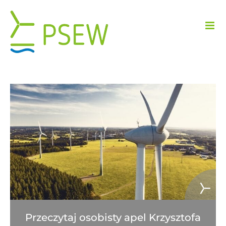
Przejdź
do
zawartości
Przeczytaj osobisty apel Krzysztofa