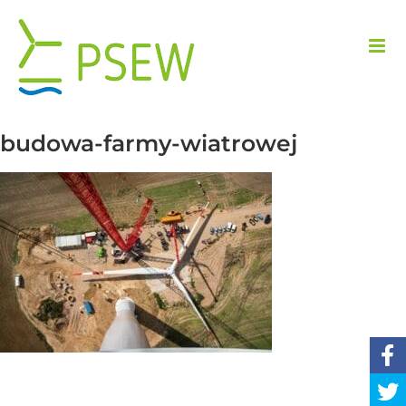
Przejdź
do
zawartości
budowa-farmy-wiatrowej