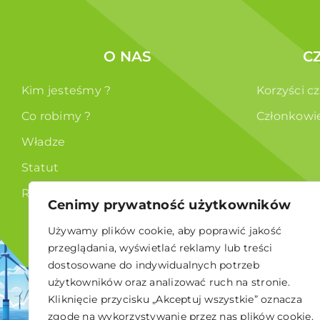
O NAS
C
Kim jesteśmy ?
Korzyści c
Co robimy ?
Członkowi
Władze
Statut
RODO
Cenimy prywatność użytkowników
Używamy plików cookie, aby poprawić jakość
przeglądania, wyświetlać reklamy lub treści
dostosowane do indywidualnych potrzeb
użytkowników oraz analizować ruch na stronie.
© 2026 Polskie Stowarzyszenie Energetyki Wiatrowej
Kliknięcie przycisku „Akceptuj wszystkie” oznacza
zgodę na wykorzystywanie przez nas plików cookie.