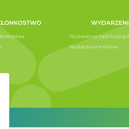
ZŁONKOSTWO
WYDARZENI
złonkostwa
Wydarzenia nadchodząc
e
Wydarzenia minione