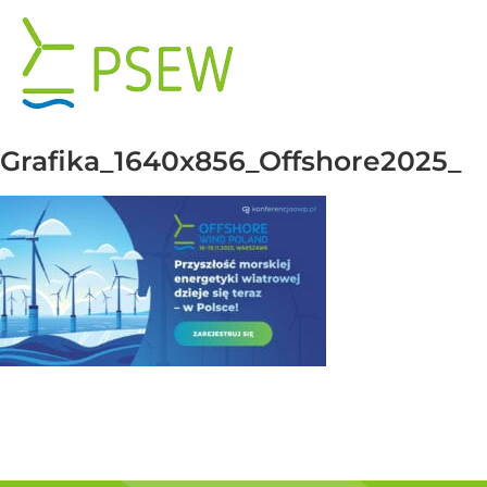
Przejdź
do
zawartości
Grafika_1640x856_Offshore2025_