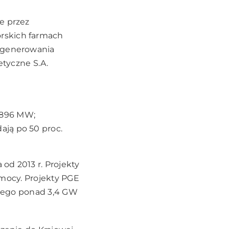
e przez
rskich farmach
o generowania
etyczne S.A.
– 896 MW;
ają po 50 proc.
 od 2013 r. Projekty
W mocy. Projekty PGE
cznego ponad 3,4 GW