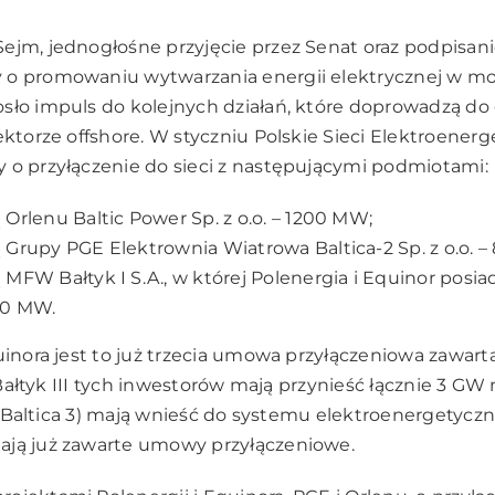
ejm, jednogłośne przyjęcie przez Senat oraz
podpisani
 o promowaniu wytwarzania energii elektrycznej w mo
osło impuls do kolejnych działań, które doprowadzą d
ektorze offshore. W styczniu Polskie Sieci Elektroenerg
 o przyłączenie do sieci z następującymi podmiotami:
Orlenu Baltic Power Sp. z o.o. – 1200 MW;
 Grupy PGE Elektrownia Wiatrowa Baltica-2 Sp. z o.o. 
MFW Bałtyk I S.A., w której Polenergia i Equinor posiad
60 MW.
uinora jest to już trzecia umowa przyłączeniowa zawarta
 i Bałtyk III tych inwestorów mają przynieść łącznie 3 G
a 2, Baltica 3) mają wnieść do systemu elektroenergety
ają już zawarte umowy przyłączeniowe.