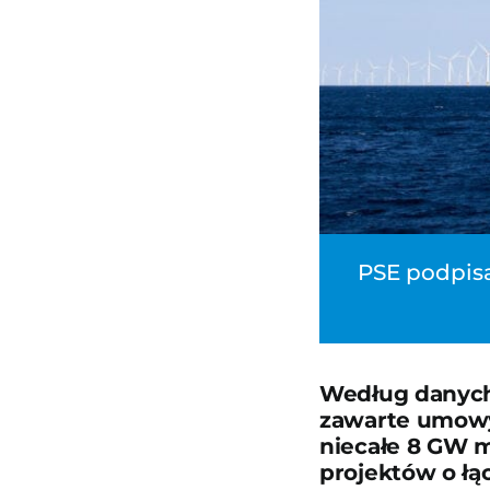
PSE podpisa
Według danych
zawarte umowy 
niecałe 8 GW m
projektów o łą