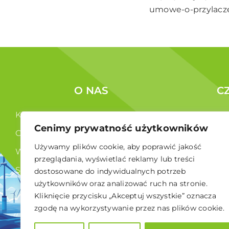
umowe-o-przylacze
O NAS
C
Kim jesteśmy ?
Korzyści c
Cenimy prywatność użytkowników
Co robimy ?
Członkowi
Używamy plików cookie, aby poprawić jakość
Władze
przeglądania, wyświetlać reklamy lub treści
Statut
dostosowane do indywidualnych potrzeb
użytkowników oraz analizować ruch na stronie.
RODO
Kliknięcie przycisku „Akceptuj wszystkie” oznacza
zgodę na wykorzystywanie przez nas plików cookie.