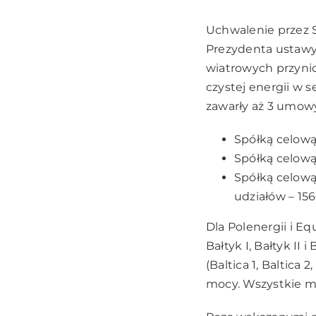
Uchwalenie przez S
Prezydenta ustawy
wiatrowych
przyni
czystej energii w s
zawarły aż 3 umowy
Spółką celową 
Spółką celową
Spółką celową 
udziałów – 15
Dla Polenergii i Eq
Bałtyk I, Bałtyk II
(Baltica 1, Baltic
mocy. Wszystkie m