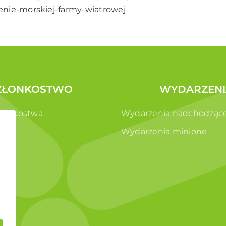
nie-morskiej-farmy-wiatrowej
ZŁONKOSTWO
WYDARZENI
złonkostwa
Wydarzenia nadchodząc
e
Wydarzenia minione