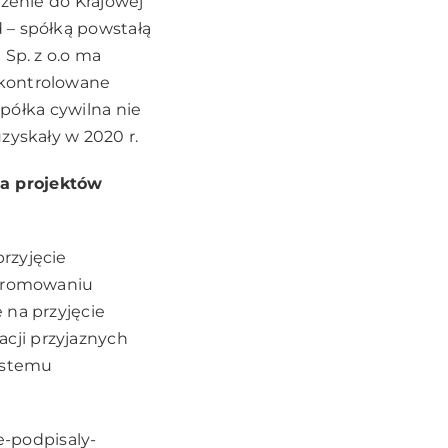
czenie do Krajowej
 – spółką powstałą
 Sp. z o.o ma
 kontrolowane
spółka cywilna nie
zyskały w 2020 r.
la projektów
rzyjęcie
 promowaniu
 na przyjęcie
cji przyjaznych
ystemu
e-podpisaly-