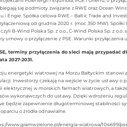
ojektami Polenergii i Equinora, PGE i Orlenu, o przyłą
ubiegają się podmioty związane z RWE oraz Ocean Wind
u i Engie. Spółka celowa RWE – Baltic Trade and Invest
yłączeniową od grudnia 2020 r. (moc 350 MW). Spółki
zyli B-Wind Polska Sp. z o.o., C-Wind Polska Sp. z o.o. 
ory umowy o przyłączenie z PSE. Warunki przyłączenia u
, terminy przyłączenia do sieci mają przypadać d
ata 2027-2031.
ju energetyki wiatrowej na Morzu Bałtyckim stanowi p
acji. Inwestorzy czekają na wejście w życie ustawy o
i elektrycznej w morskich farmach wiatrowych, a także
sów wykonawczych do ustawy. Dzięki wdrożeniu regula
e będzie zapewnienie długoterminowej stabilności s
oparciu o źródła odnawialne.
ps://www.gramwzielone.pl/energia-wiatrowa/104699/ps