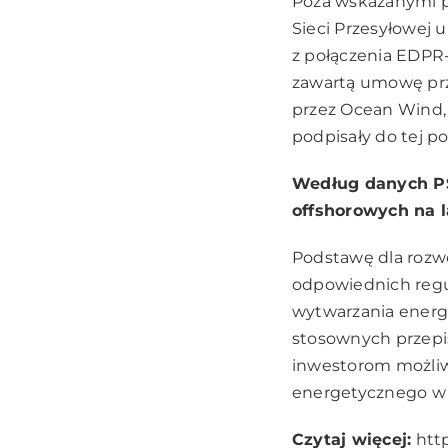
Poza wskazanymi pr
Sieci Przesyłowej 
z połączenia EDPR-
zawartą umowę prz
przez Ocean Wind, c
podpisały do tej p
Według danych PSE
offshorowych na l
Podstawę dla rozwo
odpowiednich regul
wytwarzania energi
stosownych przepi
inwestorom możliw
energetycznego w 
Czytaj więcej:
htt