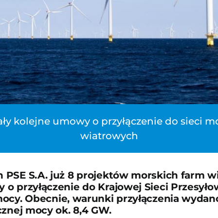
ły kolejne umowy o przyłączenie do sieci m
wiatrowych
 PSE S.A. już 8 projektów morskich farm 
o przyłączenie do Krajowej Sieci Przesyłow
ocy. Obecnie, warunki przyłączenia wydano
cznej mocy ok. 8,4 GW.