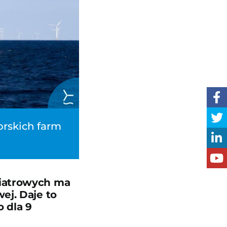
orskich farm
wiatrowych ma
ej. Daje to
 dla 9