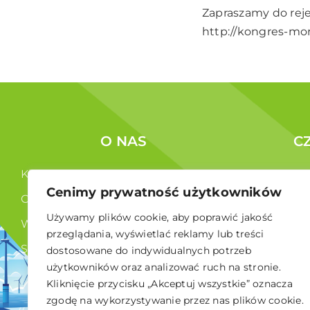
Zapraszamy do rejes
http://kongres-mors
O NAS
C
Kim jesteśmy ?
Korzyści c
Cenimy prywatność użytkowników
Co robimy ?
Członkowi
Używamy plików cookie, aby poprawić jakość
Władze
przeglądania, wyświetlać reklamy lub treści
Statut
dostosowane do indywidualnych potrzeb
użytkowników oraz analizować ruch na stronie.
RODO
Kliknięcie przycisku „Akceptuj wszystkie” oznacza
zgodę na wykorzystywanie przez nas plików cookie.