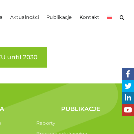
a
Aktualności
Publikacje
Kontakt
U until 2030
A
PUBLIKACJE
e
Raporty
Broszura edukacyjna