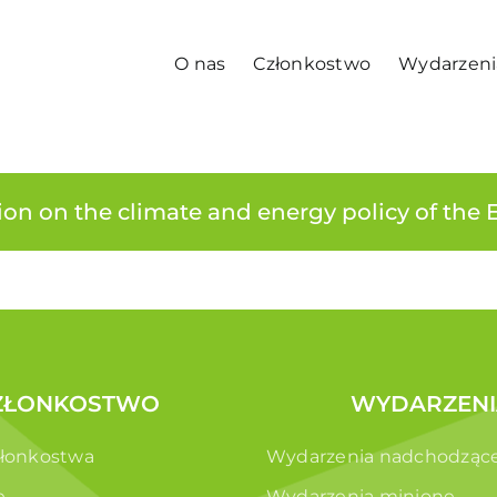
O nas
Członkostwo
Wydarzeni
on on the climate and energy policy of the E
ZŁONKOSTWO
WYDARZENI
złonkostwa
Wydarzenia nadchodząc
e
Wydarzenia minione