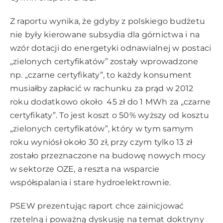
Z raportu wynika, że gdyby z polskiego budżetu
nie były kierowane subsydia dla górnictwa i na
wzór dotacji do energetyki odnawialnej w postaci
„zielonych certyfikatów” zostały wprowadzone
np. „czarne certyfikaty”, to każdy konsument
musiałby zapłacić w rachunku za prąd w 2012
roku dodatkowo około 45 zł do 1 MWh za „czarne
certyfikaty”. To jest koszt o 50% wyższy od kosztu
„zielonych certyfikatów”, który w tym samym
roku wyniósł około 30 zł, przy czym tylko 13 zł
zostało przeznaczone na budowę nowych mocy
w sektorze OZE, a reszta na wsparcie
współspalania i stare hydroelektrownie.
PSEW prezentując raport chce zainicjować
rzetelną i poważną dyskusję na temat doktryny