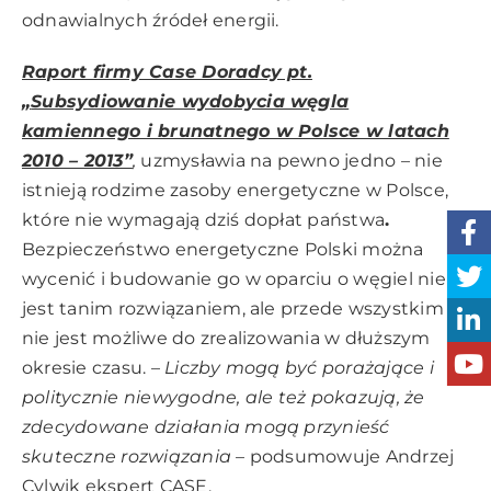
odnawialnych źródeł energii.
Raport firmy Case Doradcy pt.
„
Subsydiowanie wydobycia węgla
kamiennego i brunatnego w Polsce w latach
2010 – 2013”
,
uzmysławia na pewno jedno – nie
istnieją rodzime zasoby energetyczne w Polsce,
które nie wymagają dziś dopłat państwa
.
Bezpieczeństwo energetyczne Polski można
wycenić i budowanie go w oparciu o węgiel nie
jest tanim rozwiązaniem, ale przede wszystkim
nie jest możliwe do zrealizowania w dłuższym
okresie czasu. –
Liczby mogą być porażające i
politycznie niewygodne, ale też pokazują, że
zdecydowane działania mogą przynieść
skuteczne rozwiązania
– podsumowuje Andrzej
Cylwik ekspert CASE.