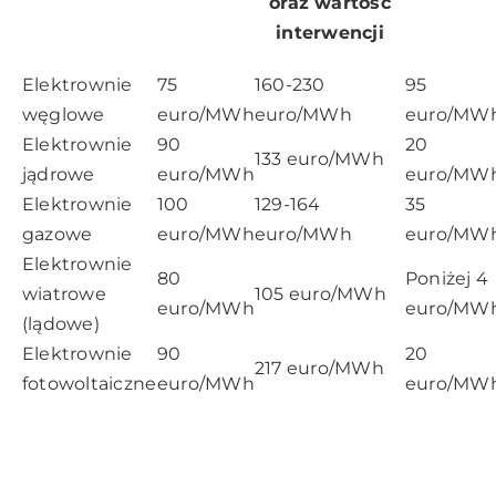
oraz wartość
interwencji
Elektrownie
75
160-230
95
węglowe
euro/MWh
euro/MWh
euro/MW
Elektrownie
90
20
133 euro/MWh
jądrowe
euro/MWh
euro/MWh
Elektrownie
100
129-164
35
gazowe
euro/MWh
euro/MWh
euro/MW
Elektrownie
80
Poniżej 4
wiatrowe
105 euro/MWh
euro/MWh
euro/MW
(lądowe)
Elektrownie
90
20
217 euro/MWh
fotowoltaiczne
euro/MWh
euro/MW