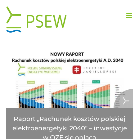
Przejdź
do
zawartości
Raport „Rachunek kosztów polskiej
elektroenergetyki 2040” – inwestycje
w OZE się opłacą