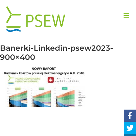
Przejdź
do
zawartości
Banerki-Linkedin-psew2023-
900×400