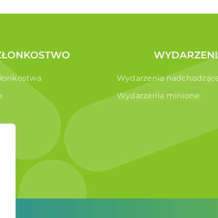
ZŁONKOSTWO
WYDARZENI
złonkostwa
Wydarzenia nadchodząc
e
Wydarzenia minione