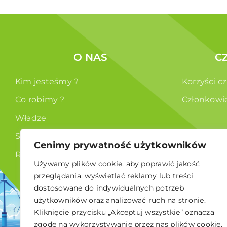
O NAS
C
Kim jesteśmy ?
Korzyści c
Co robimy ?
Członkowi
Władze
Statut
Cenimy prywatność użytkowników
RODO
Używamy plików cookie, aby poprawić jakość
przeglądania, wyświetlać reklamy lub treści
dostosowane do indywidualnych potrzeb
użytkowników oraz analizować ruch na stronie.
Kliknięcie przycisku „Akceptuj wszystkie” oznacza
© 2026 Polskie Stowarzyszenie Energetyki Wiatrowej
zgodę na wykorzystywanie przez nas plików cookie.