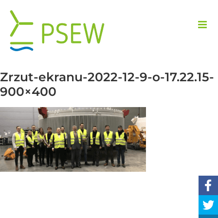
Przejdź
do
zawartości
Zrzut-ekranu-2022-12-9-o-17.22.15-
900×400