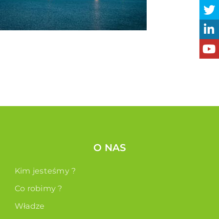
O NAS
Kim jesteśmy ?
Co robimy ?
Władze