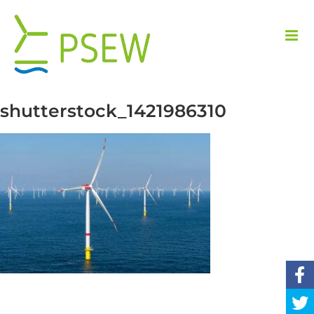
Przejdź
do
zawartości
shutterstock_1421986310