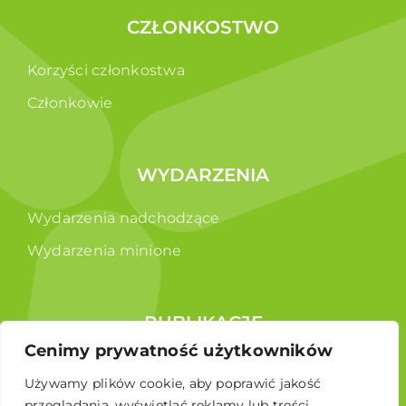
CZŁONKOSTWO
Korzyści członkostwa
Członkowie
WYDARZENIA
Wydarzenia nadchodzące
Wydarzenia minione
PUBLIKACJE
Cenimy prywatność użytkowników
Raporty
Używamy plików cookie, aby poprawić jakość
Broszura edukacyjna
przeglądania, wyświetlać reklamy lub treści