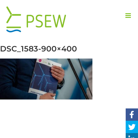
Przejdź
do
zawartości
DSC_1583-900×400