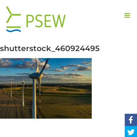
Przejdź
do
zawartości
shutterstock_460924495