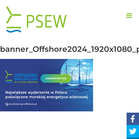
Przejdź
do
zawartości
banner_Offshore2024_1920x1080_p