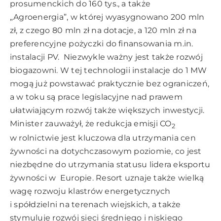
prosumenckich do 160 tys., a także
„Agroenergia”, w której wyasygnowano 200 mln
zł, z czego 80 mln zł na dotacje, a 120 mln zł na
preferencyjne pożyczki do finansowania m.in.
instalacji PV. Niezwykle ważny jest także rozwój
biogazowni. W tej technologii instalacje do 1 MW
mogą już powstawać praktycznie bez ograniczeń,
a w toku są prace legislacyjne nad prawem
ułatwiającym rozwój także większych inwestycji.
Minister zauważył, że redukcja emisji CO
2
w rolnictwie jest kluczowa dla utrzymania cen
żywności na dotychczasowym poziomie, co jest
niezbędne do utrzymania statusu lidera eksportu
żywności w Europie. Resort uznaje także wielką
wagę rozwoju klastrów energetycznych
i spółdzielni na terenach wiejskich, a także
stymuluje rozwój sieci średniego i niskiego