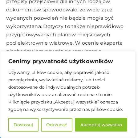
przepisy przejściowe dla innych rodzajów
dokumentów spowodowało, że wiele z już
wydanych pozwoleń nie będzie mogła być
wykorzystana. Dotyczy to także nieprawidłowo
przygotowywanych planów miejscowych
pod elektrownie wiatrowe. W ocenie eksperta
niezbędny jest powrót do rozwiązania
uzależniającego minimalne odległości pomiędzy
Cenimy prywatność użytkowników
elektrowniami wiatrowymi a budynkami
Używamy plików cookie, aby poprawić jakość
mieszkalnymi od oddziaływania akustycznego,
przeglądania, wyświetlać reklamy lub treści
które powinno być przeprowadzone już na etapie
dostosowane do indywidualnych potrzeb
przygotowania planu miejscowego. Rozwiązanie
użytkowników oraz analizować ruch na stronie.
to powinno być spójne dla wszystkich etapów
Kliknięcie przycisku „Akceptuj wszystkie” oznacza
zgodę na wykorzystywanie przez nas plików cookie.
procedury (planistyka, środowisko, pozwolenia
na budowę). Strefy z ograniczeniami w
Dostosuj
Odrzucać
Akceptuj wszystko
zabudowie ujęte w MPZP powinny być jasno
powiązane z akustyką. Granice MPZP powinny