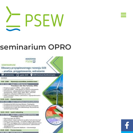
Przejdź
do
zawartości
seminarium OPRO