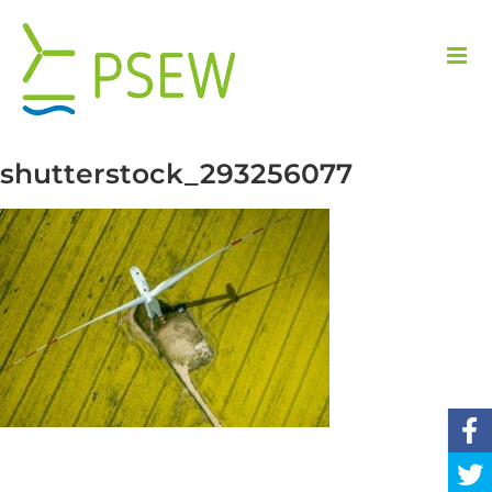
Przejdź
do
zawartości
shutterstock_293256077