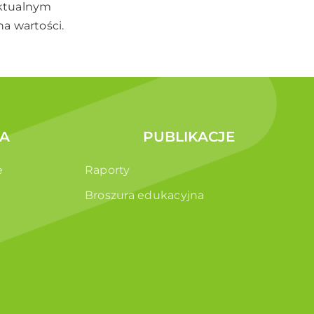
aktualnym
a wartości.
A
PUBLIKACJE
e
Raporty
Broszura edukacyjna