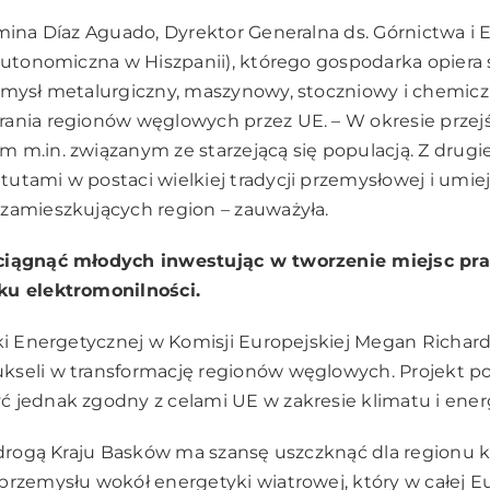
rmina Díaz Aguado, Dyrektor Generalna ds. Górnictwa i 
 autonomiczna w Hiszpanii), którego gospodarka opiera
emysł metalurgiczny, maszynowy, stoczniowy i chemic
rania regionów węglowych przez UE. – W okresie prz
 m.in. związanym ze starzejącą się populacją. Z drugie
utami w postaci wielkiej tradycji przemysłowej i umi
zamieszkujących region – zauważyła.
yciągnąć młodych inwestując w tworzenie miejsc pr
ku elektromonilności.
yki Energetycznej w Komisji Europejskiej Megan Richard
kseli w transformację regionów węglowych. Projekt 
 jednak zgodny z celami UE w zakresie klimatu i energ
e drogą Kraju Basków ma szansę uszczknąć dla regionu 
przemysłu wokół energetyki wiatrowej, który w całej E