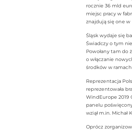
rocznie 36 mld eur
miejsc pracy w fab
znajdują się one 
Śląsk wydaje się b
Świadczy o tym ni
Powołany tam do ży
o włączanie nowych
środków w ramach 
Reprezentacja Pol
reprezentowała bra
WindEurope 2019 C
panelu poświęcony
wziął m.in. Michał
Oprócz zorganizowa