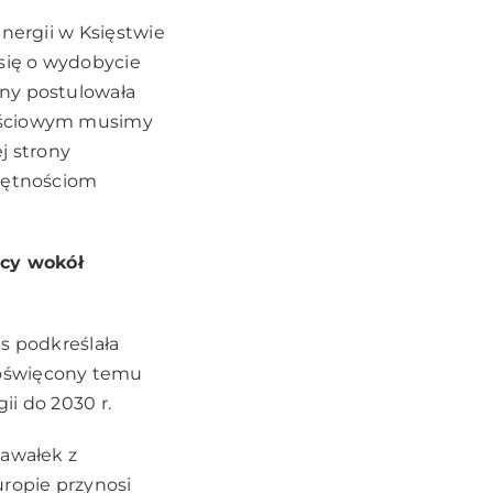
Energii w Księstwie
 się o wydobycie
zny postulowała
ejściowym musimy
j strony
ejętnościom
acy wokół
s podkreślała
poświęcony temu
ii do 2030 r.
kawałek z
uropie przynosi