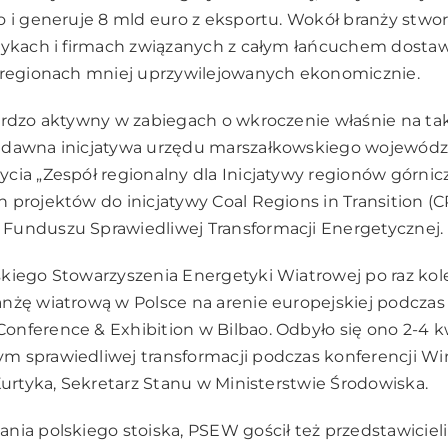
o i generuje 8 mld euro z eksportu. Wokół branży stworz
rykach i firmach związanych z całym łańcuchem dostaw
w regionach mniej uprzywilejowanych ekonomicznie.
ardzo aktywny w zabiegach o wkroczenie właśnie na tak
edawna inicjatywa urzędu marszałkowskiego województ
cia „Zespół regionalny dla Inicjatywy regionów górni
 projektów do inicjatywy Coal Regions in Transition (CR
Funduszu Sprawiedliwej Transformacji Energetycznej.
skiego Stowarzyszenia Energetyki Wiatrowej po raz ko
nżę wiatrową w Polsce na arenie europejskiej podczas
onference & Exhibition w Bilbao.
Odbyło się ono 2-4 kw
m sprawiedliwej transformacji podczas konferencji W
 Kurtyka, Sekretarz Stanu w Ministerstwie Środowiska.
nia polskiego stoiska, PSEW gościł też przedstawiciel