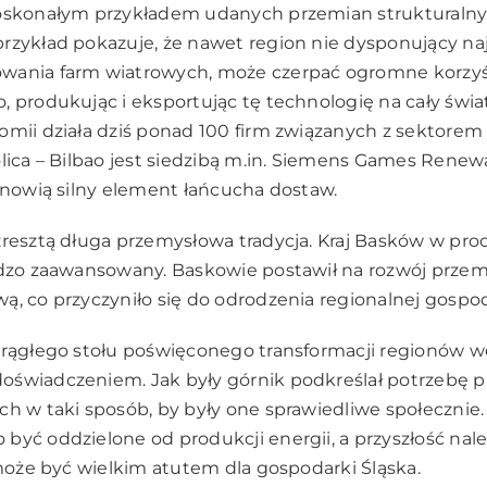
doskonałym przykładem udanych przemian strukturalny
rzykład pokazuje, że nawet region nie dysponujący na
wania farm wiatrowych, może czerpać ogromne korzyś
, produkując i eksportując tę technologię na cały świat
omii działa dziś ponad 100 firm związanych z sektorem
olica – Bilbao jest siedzibą m.in. Siemens Games Renew
tanowią silny element łańcucha dostaw.
zresztą długa przemysłowa tradycja. Kraj Basków w proc
rdzo zaawansowany. Baskowie postawił na rozwój prze
ą, co przyczyniło się do odrodzenia regionalnej gospod
krągłego stołu poświęconego transformacji regionów wę
oświadczeniem. Jak były górnik podkreślał potrzebę 
ch w taki sposób, by były one sprawiedliwe społecznie
być oddzielone od produkcji energii, a przyszłość nal
o może być wielkim atutem dla gospodarki Śląska.