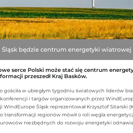
Śląsk będzie centrum energetyki wiatrowej
owe serce Polski może stać się centrum energety
formacji przeszedł Kraj Basków.
bao gościła w ubiegłym tygodniu światowych liderów br
 konferencji i targów organizowanych przez WindEurop
i WindEurope Śląsk reprezentował Krzysztof Sitarski (
 transformacji regionów mówił o roli węgla energetyc
urowców niezbędnych do rozwoju energetyki odnawial