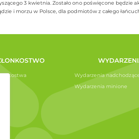
yszącego 3 kwietnia. Zostało ono poświęcone będzie 
dzie i morzu w Polsce, dla podmiotów z całego łańcuch
ZŁONKOSTWO
WYDARZENI
złonkostwa
Wydarzenia nadchodząc
e
Wydarzenia minione