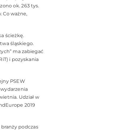
ono ok. 263 tys.
. Co ważne,
a ścieżkę.
wa śląskiego.
czych” ma zabiegać
iT) i pozyskania
lejny PSEW
 wydarzenia
ietnia. Udział w
indEurope 2019
i branży podczas