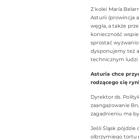
Z kolei María Bela
Asturii (prowincja
węgla, a także prz
konieczność wspie
sprostać wyzwaniom
dysponujemy też at
technicznym ludzi 
Asturia chce prz
rodzącego się ryn
Dyrektor ds. Polit
zaangażowanie Bru
zagadnieniu ma być
Jeśli Śląsk pójdzi
olbrzymiego tortu 