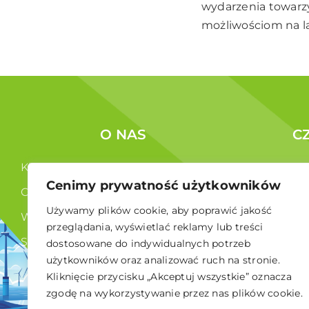
wydarzenia towarz
możliwościom na lą
O NAS
C
Kim jesteśmy ?
Korzyści c
Cenimy prywatność użytkowników
Co robimy ?
Członkowi
Używamy plików cookie, aby poprawić jakość
Władze
przeglądania, wyświetlać reklamy lub treści
Statut
dostosowane do indywidualnych potrzeb
użytkowników oraz analizować ruch na stronie.
RODO
Kliknięcie przycisku „Akceptuj wszystkie” oznacza
zgodę na wykorzystywanie przez nas plików cookie.