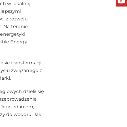
ch w lokalnej
jlepszymi
ci z rozwoju
. Na terenie
 energetyki
able Energy i
esie transformacji
mysłu związanego z
arki.
glowych dzielił się
przeprowadzenia
. Jego zdaniem,
eży do wodoru. Jak