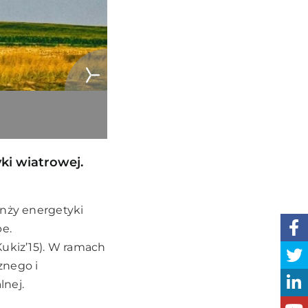
ki wiatrowej.
anży energetyki
e.
Kukiz’15). W ramach
znego i
nej.