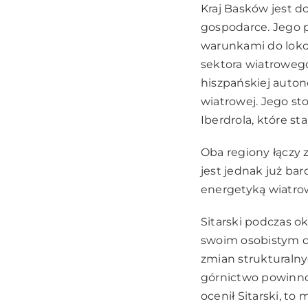
Kraj Basków jest 
gospodarce. Jego p
warunkami do loko
sektora wiatrowego
hiszpańskiej auton
wiatrowej. Jego st
Iberdrola, które s
Oba regiony łączy 
jest jednak już ba
energetyką wiatrow
Sitarski podczas o
swoim osobistym d
zmian strukturalny
górnictwo powinno 
ocenił Sitarski, t