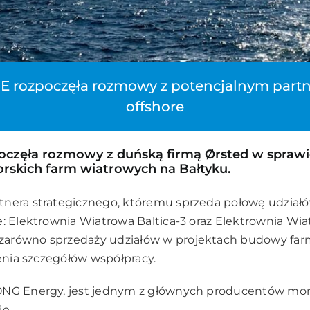
E rozpoczęła rozmowy z potencjalnym part
offshore
oczęła rozmowy z duńską firmą Ørsted w sprawi
rskich farm wiatrowych na Bałtyku.
tnera strategicznego, któremu sprzeda połowę udzia
e: Elektrownia Wiatrowa Baltica-3 oraz Elektrownia Wiat
arówno sprzedaży udziałów w projektach budowy farm
lenia szczegółów współpracy.
ONG Energy, jest jednym z głównych producentów mors
ie.