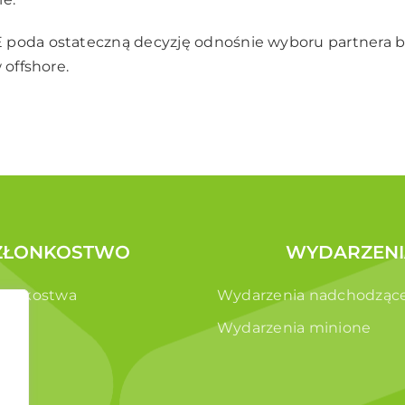
 poda ostateczną decyzję odnośnie wyboru partnera 
 offshore.
ZŁONKOSTWO
WYDARZENI
złonkostwa
Wydarzenia nadchodząc
e
Wydarzenia minione