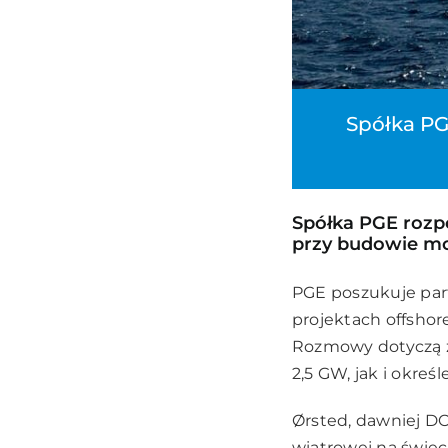
Spółka PG
Spółka PGE rozp
przy budowie mo
PGE poszukuje par
projektach offshor
Rozmowy dotyczą z
2,5 GW, jak i okreś
Ørsted, dawniej D
wiatrowej na świec