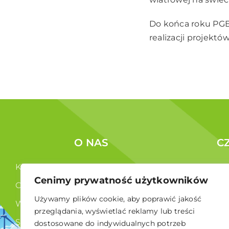
Do końca roku PGE
realizacji projektów
O NAS
C
Kim jesteśmy ?
Korzyści c
Cenimy prywatność użytkowników
Co robimy ?
Członkowi
Używamy plików cookie, aby poprawić jakość
Władze
przeglądania, wyświetlać reklamy lub treści
Statut
dostosowane do indywidualnych potrzeb