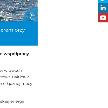
nerem przy
e współpracy
łów w dwóch
rowa Baltica-2.
 o łącznej mocy
kiej energii