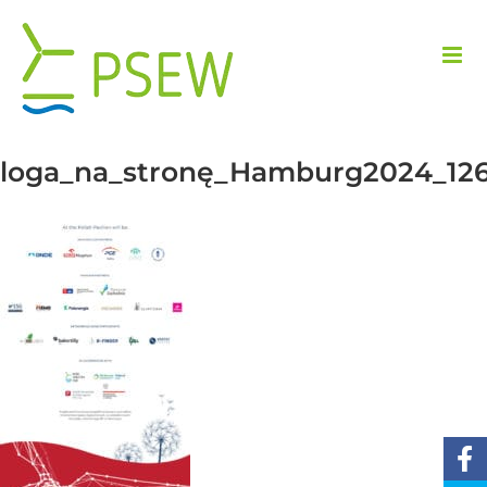
Przejdź
do
zawartości
loga_na_stronę_Hamburg2024_12