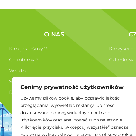
O NAS
C
Kim jesteśmy ?
Korzyści c
Co robimy ?
Członkowi
Władze
Statut
Cenimy prywatność użytkowników
RODO
Używamy plików cookie, aby poprawić jakość
przeglądania, wyświetlać reklamy lub treści
dostosowane do indywidualnych potrzeb
użytkowników oraz analizować ruch na stronie.
Kliknięcie przycisku „Akceptuj wszystkie” oznacza
© 2026 Polskie Stowarzyszenie Energetyki Wiatrowej
zgodę na wykorzystywanie przez nas plików cookie.