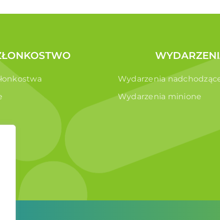
ZŁONKOSTWO
WYDARZENI
złonkostwa
Wydarzenia nadchodząc
e
Wydarzenia minione