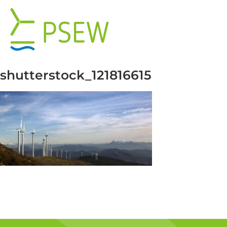
Przejdź
do
zawartości
shutterstock_121816615