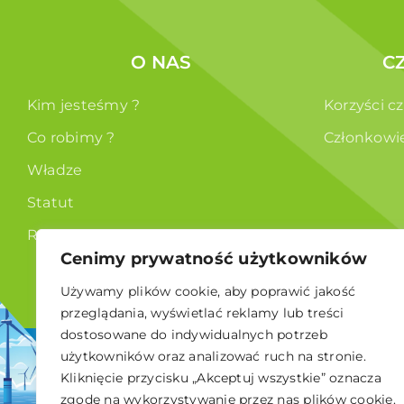
O NAS
C
Kim jesteśmy ?
Korzyści c
Co robimy ?
Członkowi
Władze
Statut
RODO
Cenimy prywatność użytkowników
Używamy plików cookie, aby poprawić jakość
przeglądania, wyświetlać reklamy lub treści
dostosowane do indywidualnych potrzeb
użytkowników oraz analizować ruch na stronie.
© 2026 Polskie Stowarzyszenie Energetyki Wiatrowej
Kliknięcie przycisku „Akceptuj wszystkie” oznacza
zgodę na wykorzystywanie przez nas plików cookie.