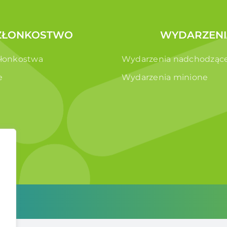
ZŁONKOSTWO
WYDARZENI
złonkostwa
Wydarzenia nadchodząc
e
Wydarzenia minione