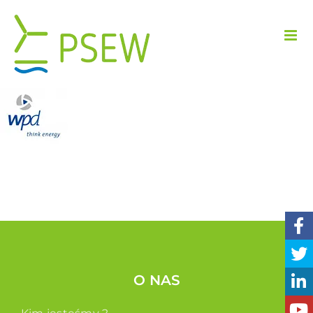
Przejdź
do
zawartości
O NAS