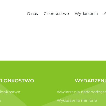
O nas
Członkostwo
Wydarzenia
A
ZŁONKOSTWO
WYDARZENI
złonkostwa
Wydarzenia nadchodząc
e
Wydarzenia minione