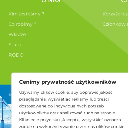
O NAS
C
Kim jesteśmy ?
Korzyści c
Co robimy ?
Członkowi
Władze
Statut
RODO
Cenimy prywatność użytkowników
Używamy plików cookie, aby poprawić jakość
© 2026 Polskie Stowarzyszenie Energetyki Wiatrowej
przeglądania, wyświetlać reklamy lub treści
dostosowane do indywidualnych potrzeb
użytkowników oraz analizować ruch na stronie.
Kliknięcie przycisku „Akceptuj wszystkie” oznacza
zgodę na wykorzystywanie przez nas plików cookie.