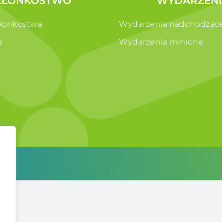
ZŁONKOSTWO
WYDARZENI
złonkostwa
Wydarzenia nadchodząc
e
Wydarzenia minione